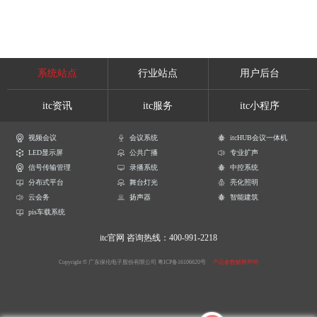
系统站点
行业站点
用户后台
itc资讯
itc服务
itc小程序
视频会议
会议系统
itcHUB会议一体机
LED显示屏
公共广播
专业扩声
信号传输管理
录播系统
中控系统
分布式平台
舞台灯光
亮化照明
云会务
扬声器
智能建筑
pis车载系统
itc官网
咨询热线：400-991-2218
Copyright © 广东保伦电子股份有限公司
粤ICP备16106620号
产品参数解释声明