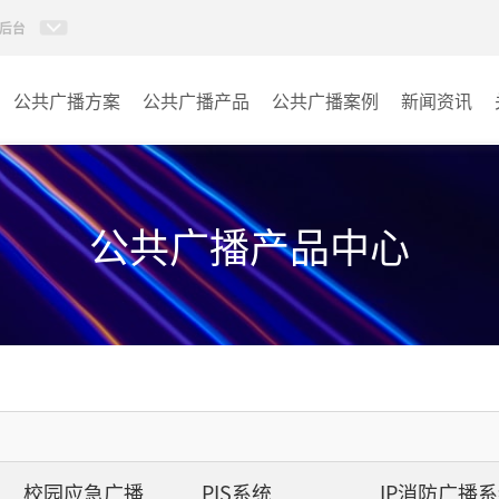
后台
公共广播方案
公共广播产品
公共广播案例
新闻资讯
AI智慧88广播系统
学校
AI校园防欺凌系统
医院
公共广播产品中心
校园应急广播
景区
PIS系统
商场
IP消防广播系统
车站
数传音频平台
小区
校园应急广播
PIS系统
IP消防广播
AI智慧听学系统
其它