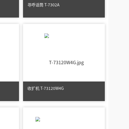
寻呼话筒 T-7302A
收扩机 T-73120W4G