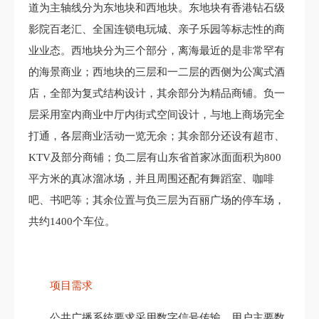
道为主轴线分为东地块和西地块。东地块有香港钻石级
影院百老汇、全国连锁电玩城、亲子乐园等标志性的商
业业态。西地块分为三个部分，离海最近的是非常罕有
的海景商业；西地块的三层和一二层的西侧为公寓式酒
店，全部为复式结构设计，其余部分为精品商铺。负一
层采用室内商业中厅内街式空间设计，与地上商场完全
打通，各层商业活动一览无余；其余部分还设有超市、
KTV及部分商铺；负二层有山东省首家冰面面积为800
平方米的真冰溜冰场，并且周围还配有舞蹈室、咖啡
吧、书吧等；其余位置与负三层为百丽广场的停车场，
共约1400个车位。
项目需求
公共广播系统要求采用数字信号传输，用户主要数