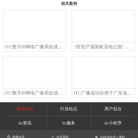
相关案例
ITC数字IP网络广播系统成功应用吉林烟草工业有限责任公司
“西安浐灞国家湿地公园”数字IP网络广播应用实例解析
ITC数字IP网络广播系统成功应用广州绿地中央广场
ITC广播成功应用于广东省示范中医医院东莞市中医院
系统站点
行业站点
用户后台
itc资讯
itc服务
itc小程序
视频会议
会议系统
itcHUB会议一体机