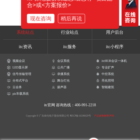
合>或<方案报价>
现在咨询
稍后再说
系统站点
行业站点
用户后台
itc资讯
itc服务
itc小程序
视频会议
会议系统
itcHUB会议一体机
LED显示屏
公共广播
专业扩声
信号传输管理
录播系统
中控系统
分布式平台
舞台灯光
亮化照明
云会务
扬声器
智能建筑
pis车载系统
itc官网
咨询热线：400-991-2218
Copyright © 广东保伦电子股份有限公司
粤ICP备16106620号
产品参数解释声明