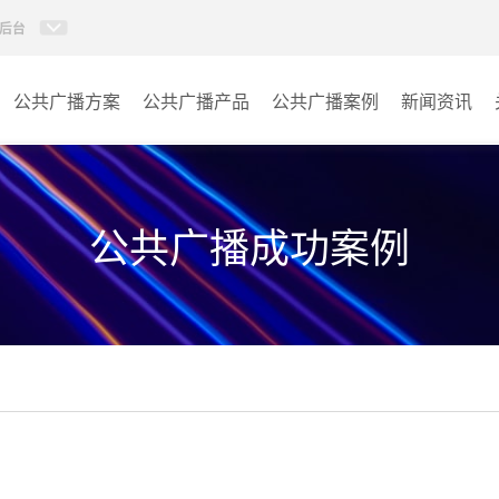
后台
公共广播方案
公共广播产品
公共广播案例
新闻资讯
AI智慧88广播系统
学校
AI校园防欺凌系统
医院
公共广播成功案例
校园应急广播
景区
PIS系统
商场
IP消防广播系统
车站
数传音频平台
小区
AI智慧听学系统
其它