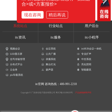
合>或<方案报价>
现在咨询
稍后再说
系统站点
行业站点
用户后台
itc资讯
itc服务
itc小程序
视频会议
会议系统
itcHUB会议一体机
LED显示屏
公共广播
专业扩声
信号传输管理
录播系统
中控系统
分布式平台
舞台灯光
亮化照明
云会务
扬声器
智能建筑
pis车载系统
itc官网
咨询热线：400-991-2218
Copyright © 广东保伦电子股份有限公司
粤ICP备16106620号
产品参数解释声明