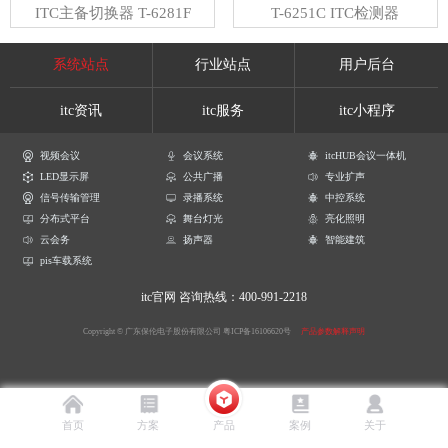
ITC主备切换器 T-6281F
T-6251C ITC检测器
系统站点
行业站点
用户后台
itc资讯
itc服务
itc小程序
视频会议
会议系统
itcHUB会议一体机
LED显示屏
公共广播
专业扩声
信号传输管理
录播系统
中控系统
分布式平台
舞台灯光
亮化照明
云会务
扬声器
智能建筑
pis车载系统
itc官网
咨询热线：400-991-2218
Copyright © 广东保伦电子股份有限公司
粤ICP备16106620号
产品参数解释声明
首页
方案
产品
案例
关于