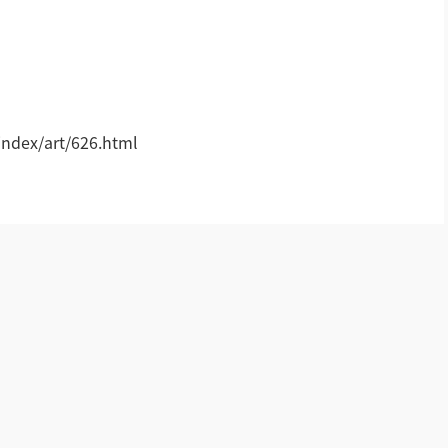
AI智慧听学系统
其它
云播系统
AI智慧可视对讲系统
!
dex/art/626.html
78云IP广播
67IP广播
77IP广播
66智能广播
可视广播
消防语音广播
AI智慧语音导览系统