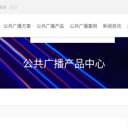
后台
公共广播方案
公共广播产品
公共广播案例
新闻资讯
AI智慧88广播系统
学校
公共广播产品中心
AI校园防欺凌系统
医院
校园应急广播
景区
PIS系统
商场
IP消防广播系统
车站
数传音频平台
小区