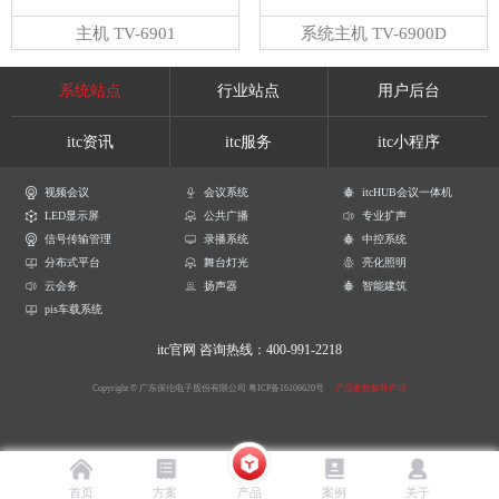
主机 TV-6901
系统主机 TV-6900D
系统站点
行业站点
用户后台
itc资讯
itc服务
itc小程序
视频会议
会议系统
itcHUB会议一体机
LED显示屏
公共广播
专业扩声
信号传输管理
录播系统
中控系统
分布式平台
舞台灯光
亮化照明
云会务
扬声器
智能建筑
pis车载系统
itc官网
咨询热线：400-991-2218
Copyright © 广东保伦电子股份有限公司
粤ICP备16106620号
产品参数解释声明
首页
方案
产品
案例
关于