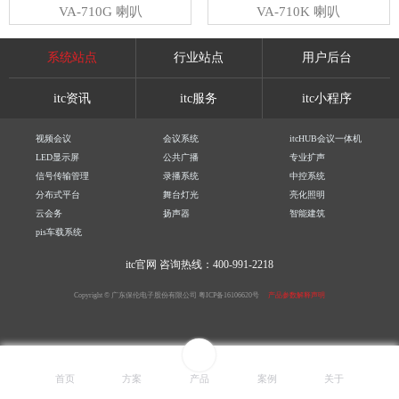
VA-710G 喇叭
VA-710K 喇叭
系统站点
行业站点
用户后台
itc资讯
itc服务
itc小程序
视频会议
会议系统
itcHUB会议一体机
LED显示屏
公共广播
专业扩声
信号传输管理
录播系统
中控系统
分布式平台
舞台灯光
亮化照明
云会务
扬声器
智能建筑
pis车载系统
itc官网
咨询热线：400-991-2218
Copyright © 广东保伦电子股份有限公司
粤ICP备16106620号
产品参数解释声明
首页
方案
产品
案例
关于