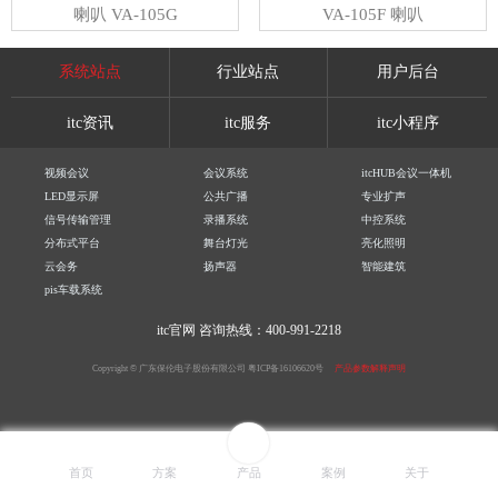
喇叭 VA-105G
VA-105F 喇叭
系统站点
行业站点
用户后台
itc资讯
itc服务
itc小程序
视频会议
会议系统
itcHUB会议一体机
LED显示屏
公共广播
专业扩声
信号传输管理
录播系统
中控系统
分布式平台
舞台灯光
亮化照明
云会务
扬声器
智能建筑
pis车载系统
itc官网
咨询热线：400-991-2218
Copyright © 广东保伦电子股份有限公司
粤ICP备16106620号
产品参数解释声明
首页
方案
产品
案例
关于