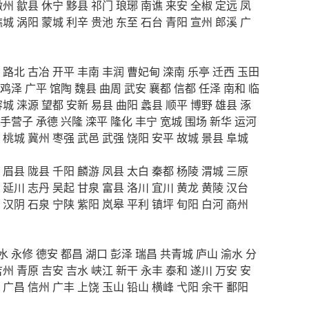
徽州
歙县
休宁
黟县
祁门
琅琊
南谯
来安
全椒
定远
凤
谯城
涡阳
蒙城
利辛
贵池
东至
石台
青阳
宣州
郎溪
广
路北
古冶
开平
丰南
丰润
曹妃甸
滦南
乐亭
迁西
玉田
鸡泽
广平
馆陶
魏县
曲周
武安
襄都
信都
任泽
南和
临
容城
涞源
望都
安新
易县
曲阳
蠡县
顺平
博野
雄县
涿
手营子
承德
兴隆
滦平
隆化
丰宁
宽城
围场
新华
运河
桃城
冀州
枣强
武邑
武强
饶阳
安平
故城
景县
阜城
眉县
陇县
千阳
麟游
凤县
太白
秦都
杨陵
渭城
三原
延川
志丹
吴起
甘泉
富县
洛川
宜川
黄龙
黄陵
汉台
汉阴
石泉
宁陕
紫阳
岚皋
平利
镇坪
旬阳
白河
商州
水
永修
德安
都昌
湖口
彭泽
瑞昌
共青城
庐山
渝水
分
吉州
青原
吉安
吉水
峡江
新干
永丰
泰和
遂川
万安
安
广昌
信州
广丰
上饶
玉山
铅山
横峰
弋阳
余干
鄱阳