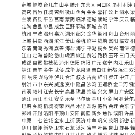
薛城
峄城
台儿庄
山亭
滕州
东营区
河口区
垦利
利津
高密
昌邑
任城
兖州
微山
鱼台
金乡
嘉祥
汶上
泗水
梁
兰陵
费县
平邑
莒南
蒙阴
临沭
德城
陵城
宁津
庆云
临
定陶
曹县
单县
成武
巨野
郓城
鄄城
东明
杭州
宁波
温州
嘉兴
湖州
绍兴
金华
衢州
舟山
台州
丽
上城
拱墅
西湖
滨江
萧山
余杭
临平
钱塘
富阳
临安
桐
乐清
南湖
秀洲
嘉善
海盐
海宁
平湖
桐乡
吴兴
南浔
德
江山
定海
普陀
岱山
嵊泗
椒江
黄岩
路桥
玉环
三门
天
成都
自贡
攀枝花
泸州
德阳
绵阳
广元
遂宁
内江
乐山
锦江
青羊
金牛
武侯
成华
龙泉驿
青白江
新都
温江
双
阳
纳溪
龙马潭
泸县
合江
叙永
古蔺
旌阳
罗江
中江
广
射洪
市中
东兴
威远
资中
隆昌
沙湾
五通桥
金口河
犍
南溪
叙州
江安
长宁
高县
珙县
筠连
兴文
屏山
广安区
通江
南江
雁江
安岳
乐至
马尔康
金川
小金
阿坝
若尔
巴塘
乡城
稻城
得荣
西昌
木里
盐源
德昌
会理
会东
宁
郑州
开封
洛阳
平顶山
安阳
鹤壁
新乡
焦作
濮阳
许昌
中原
二七
管城
金水
上街
惠济
中牟
巩义
荥阳
新密
新
伊川
偃师
新华
卫东
石龙
湛河
宝丰
叶县
鲁山
郏县
舞
封丘
长垣
解放
中站
马村
山阳
修武
博爱
武陟
温县
沁