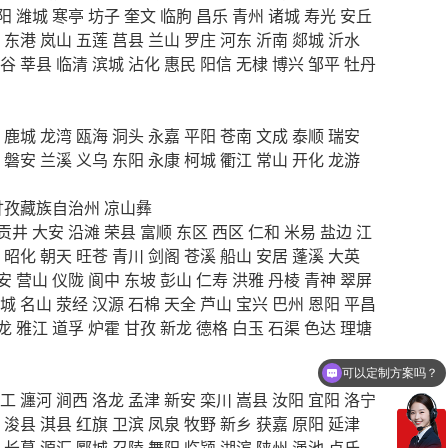
阳
潍城
寒亭
坊子
奎文
临朐
昌乐
青州
诸城
寿光
安丘
东港
岚山
五莲
莒县
兰山
罗庄
河东
沂南
郯城
沂水
谷
莘县
临清
滨城
沾化
惠民
阳信
无棣
博兴
邹平
牡丹
鹿城
龙湾
瓯海
洞头
永嘉
平阳
苍南
文成
泰顺
瑞安
磐安
兰溪
义乌
东阳
永康
柯城
衢江
常山
开化
龙游
甘孜藏族自治州
凉山彝
贡井
大安
沿滩
荣县
富顺
东区
西区
仁和
米易
盐边
江
昭化
朝天
旺苍
青川
剑阁
苍溪
船山
安居
蓬溪
大英
安
营山
仪陇
阆中
东坡
彭山
仁寿
洪雅
丹棱
青神
翠屏
城
名山
荥经
汉源
石棉
天全
芦山
宝兴
巴州
恩阳
平昌
龙
雅江
道孚
炉霍
甘孜
新龙
德格
白玉
石渠
色达
理塘
可以定制方案吗？
你们电话多少
工
瀍河
涧西
洛龙
孟津
新安
栾川
嵩县
汝阳
宜阳
洛宁
浚县
淇县
红旗
卫滨
凤泉
牧野
新乡
获嘉
原阳
延津
长葛
源汇
郾城
召陵
舞阳
临颍
湖滨
陕州
渑池
卢氏