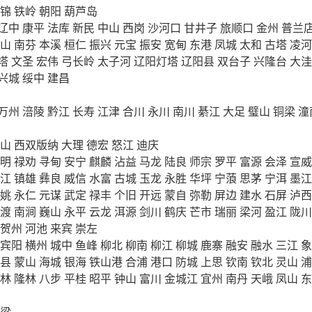
锦
铁岭
朝阳
葫芦岛
辽中
康平
法库
新民
中山
西岗
沙河口
甘井子
旅顺口
金州
普兰
山
南芬
本溪
桓仁
振兴
元宝
振安
宽甸
东港
凤城
太和
古塔
凌河
塔
文圣
宏伟
弓长岭
太子河
辽阳灯塔
辽阳县
双台子
兴隆台
大洼
兴城
绥中
建昌
万州
涪陵
黔江
长寿
江津
合川
永川
南川
綦江
大足
璧山
铜梁
潼
山
西双版纳
大理
德宏
怒江
迪庆
明
禄劝
寻甸
安宁
麒麟
沾益
马龙
陆良
师宗
罗平
富源
会泽
宣威
江
镇雄
彝良
威信
水富
古城
玉龙
永胜
华坪
宁蒗
思茅
宁洱
墨江
姚
永仁
元谋
武定
禄丰
个旧
开远
蒙自
弥勒
屏边
建水
石屏
泸西
渡
南涧
巍山
永平
云龙
洱源
剑川
鹤庆
芒市
瑞丽
梁河
盈江
陇川
贺州
河池
来宾
崇左
宾阳
横州
城中
鱼峰
柳北
柳南
柳江
柳城
鹿寨
融安
融水
三江
象
县
蒙山
海城
银海
铁山港
合浦
港口
防城
上思
钦南
钦北
灵山
浦
林
隆林
八步
平桂
昭平
钟山
富川
金城江
宜州
南丹
天峨
凤山
东
梁