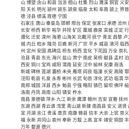
山
博望
含山
和县
当涂
相山
杜集
烈山
濉溪
铜官
义安
阳
天长
明光
颍州
颍东
颍泉
临泉
太和
阜南
颍上
界首
德
泾县
绩溪
旌德
宁国
石家庄
唐山
秦皇岛
邯郸
邢台
保定
张家口
承德
沧州
长安
桥西
新华
裕华
井陉
矿区
藁城
鹿泉
栾城
正定
行
遵化
迁安
滦州
海港
山海关
北戴河
抚宁
青龙
昌黎
卢
城
内丘
柏乡
隆尧
巨鹿
新河
广宗
平乡
威县
清河
临西
州
定州
安国
高碑店
桥东
桥西
宣化
下花园
万全
崇礼
沧县
青县
东光
海兴
盐山
肃宁
南皮
吴桥
献县
孟村
泊
西安
铜川
宝鸡
咸阳
渭南
延安
汉中
榆林
安康
商洛
新城
碑林
莲湖
灞桥
未央
雁塔
阎良
临潼
长安
高陵
鄠
泾阳
乾县
礼泉
永寿
彬州
长武
旬邑
淳化
武功
临渭
华
南郑
城固
洋县
西乡
勉县
宁强
略阳
镇巴
留坝
佛坪
榆
洛南
丹凤
商南
山阳
镇安
柞水
南昌
景德镇
萍乡
九江
新余
鹰潭
赣州
吉安
宜春
抚州
东湖
西湖
青云谱
湾里
青山湖
新建
南昌县
安义
进贤
宜
月湖
余江
贵溪
章贡
南康
赣县
信丰
大余
上犹
崇义
福
永新
井冈山
袁州
奉新
万载
上高
宜丰
靖安
铜鼓
丰
万年
婺源
德兴