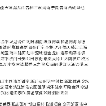
疆
天津
黑龙江
吉林
甘肃
海南
宁夏
青海
西藏
其他
金平
龙湖
濠江
潮阳
潮南
澄海
南澳
禅城
南海
顺德
闻
端州
鼎湖
高要
四会
广宁
怀集
封开
德庆
蓬江
江海
城区
海丰
陆河
陆丰
源城
紫金
龙川
连平
和平
东源
常平
虎门
长安
沙田
厚街
寮步
大岭山
大朗
黄江
樟木
阜沙
小榄
古镇
横栏
三角
民众
南朗
港口
大涌
沙溪
三
山
丰县
沛县
睢宁
新沂
邳州
天宁
钟楼
新北
武进
金坛
云
灌南
清江浦
淮安区
淮阴
洪泽
涟水
盱眙
金湖
亭湖
兴化
靖江
泰兴
宿城
宿豫
沭阳
泗阳
泗洪
度
莱西
张店
淄川
博山
周村
临淄
桓台
高青
沂源
市中