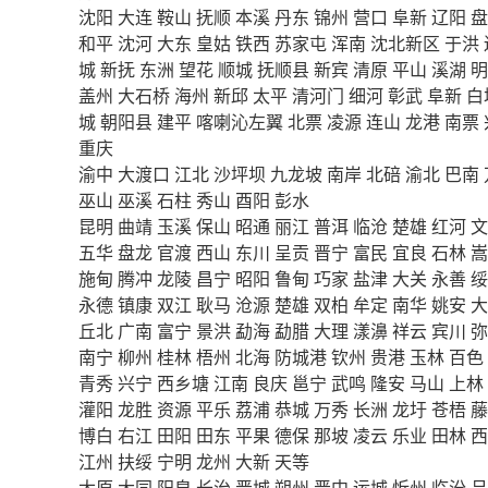
沈阳
大连
鞍山
抚顺
本溪
丹东
锦州
营口
阜新
辽阳
盘
和平
沈河
大东
皇姑
铁西
苏家屯
浑南
沈北新区
于洪
城
新抚
东洲
望花
顺城
抚顺县
新宾
清原
平山
溪湖
明
盖州
大石桥
海州
新邱
太平
清河门
细河
彰武
阜新
白
城
朝阳县
建平
喀喇沁左翼
北票
凌源
连山
龙港
南票
重庆
渝中
大渡口
江北
沙坪坝
九龙坡
南岸
北碚
渝北
巴南
巫山
巫溪
石柱
秀山
酉阳
彭水
昆明
曲靖
玉溪
保山
昭通
丽江
普洱
临沧
楚雄
红河
文
五华
盘龙
官渡
西山
东川
呈贡
晋宁
富民
宜良
石林
嵩
施甸
腾冲
龙陵
昌宁
昭阳
鲁甸
巧家
盐津
大关
永善
绥
永德
镇康
双江
耿马
沧源
楚雄
双柏
牟定
南华
姚安
大
丘北
广南
富宁
景洪
勐海
勐腊
大理
漾濞
祥云
宾川
弥
南宁
柳州
桂林
梧州
北海
防城港
钦州
贵港
玉林
百色
青秀
兴宁
西乡塘
江南
良庆
邕宁
武鸣
隆安
马山
上林
灌阳
龙胜
资源
平乐
荔浦
恭城
万秀
长洲
龙圩
苍梧
藤
博白
右江
田阳
田东
平果
德保
那坡
凌云
乐业
田林
西
江州
扶绥
宁明
龙州
大新
天等
太原
大同
阳泉
长治
晋城
朔州
晋中
运城
忻州
临汾
吕