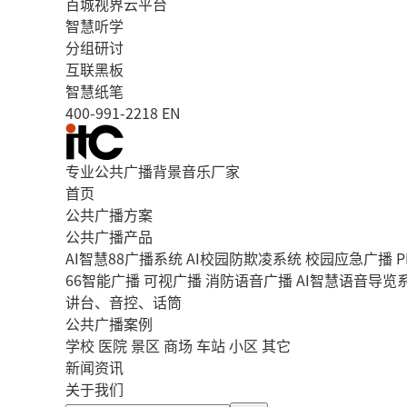
百城视界云平台
智慧听学
分组研讨
互联黑板
智慧纸笔
400-991-2218
EN
专业公共广播背景音乐厂家
首页
公共广播方案
公共广播产品
AI智慧88广播系统
AI校园防欺凌系统
校园应急广播
P
66智能广播
可视广播
消防语音广播
AI智慧语音导览
讲台、音控、话筒
公共广播案例
学校
医院
景区
商场
车站
小区
其它
新闻资讯
关于我们