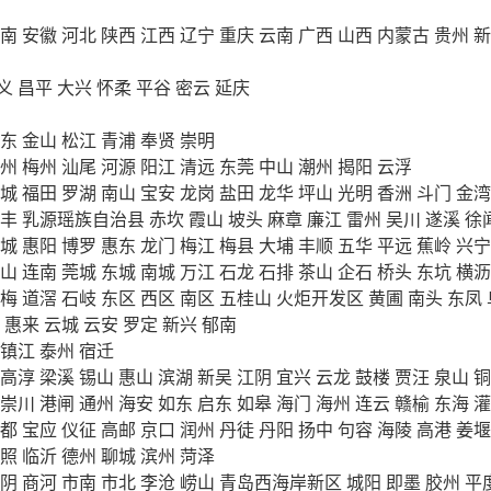
南
安徽
河北
陕西
江西
辽宁
重庆
云南
广西
山西
内蒙古
贵州
新
义
昌平
大兴
怀柔
平谷
密云
延庆
东
金山
松江
青浦
奉贤
崇明
州
梅州
汕尾
河源
阳江
清远
东莞
中山
潮州
揭阳
云浮
城
福田
罗湖
南山
宝安
龙岗
盐田
龙华
坪山
光明
香洲
斗门
金湾
丰
乳源瑶族自治县
赤坎
霞山
坡头
麻章
廉江
雷州
吴川
遂溪
徐
城
惠阳
博罗
惠东
龙门
梅江
梅县
大埔
丰顺
五华
平远
蕉岭
兴宁
山
连南
莞城
东城
南城
万江
石龙
石排
茶山
企石
桥头
东坑
横沥
梅
道滘
石岐
东区
西区
南区
五桂山
火炬开发区
黄圃
南头
东凤
惠来
云城
云安
罗定
新兴
郁南
镇江
泰州
宿迁
高淳
梁溪
锡山
惠山
滨湖
新吴
江阴
宜兴
云龙
鼓楼
贾汪
泉山
铜
崇川
港闸
通州
海安
如东
启东
如皋
海门
海州
连云
赣榆
东海
灌
都
宝应
仪征
高邮
京口
润州
丹徒
丹阳
扬中
句容
海陵
高港
姜堰
照
临沂
德州
聊城
滨州
菏泽
阴
商河
市南
市北
李沧
崂山
青岛西海岸新区
城阳
即墨
胶州
平