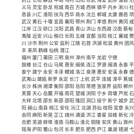
义马
灵宝
卧龙
宛城
南召
方城
西峡
镇平
内乡
淅川
社
息县
川汇
淮阳
扶沟
西华
商水
沈丘
郸城
太康
鹿邑
项
武汉
黄石
十堰
宜昌
襄阳
鄂州
荆门
孝感
荆州
黄冈
咸
江岸
江汉
硚口
汉阳
武昌
青山
洪山
东西湖
汉南
蔡甸
夷陵
远安
兴山
秭归
长阳
五峰
宜都
当阳
枝江
襄城
樊
川
沙市
荆州
公安
监利
江陵
石首
洪湖
松滋
黄州
团风
丰
来凤
鹤峰
仙桃
潜江
福州
厦门
莆田
三明
泉州
漳州
南平
龙岩
宁德
鼓楼
台江
仓山
马尾
晋安
闽侯
连江
罗源
闽清
永泰
平
泰宁
建宁
永安
丰泽
鲤城
洛江
泉港
惠安
安溪
永春
德
武夷山
建瓯
新罗
永定
长汀
上杭
武平
连城
漳平
蕉城
长沙
株洲
湘潭
衡阳
邵阳
岳阳
常德
张家界
益阳
郴州
芙蓉
天心
岳麓
开福
雨花
望城
浏阳
宁乡
荷塘
芦淞
石
大祥
北塔
邵东
新邵
邵阳
隆回
洞口
绥宁
新宁
城步
武
阳
赫山
南县
桃江
安化
沅江
北湖
苏仙
桂阳
宜章
永兴
会同
麻阳
新晃
芷江
靖州
通道
洪江
娄星
双峰
新化
冷
合肥
芜湖
蚌埠
淮南
马鞍山
淮北
铜陵
安庆
黄山
滁州
瑶海
庐阳
蜀山
包河
长丰
肥东
肥西
庐江
巢湖
镜湖
弋