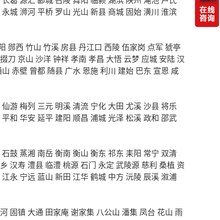
永城
浉河
平桥
罗山
光山
新县
商城
固始
潢川
淮滨
阳
郧西
竹山
竹溪
房县
丹江口
西陵
伍家岗
点军
猇亭
掇刀
京山
沙洋
钟祥
孝南
孝昌
大悟
云梦
应城
安陆
汉
通山
赤壁
曾都
随县
广水
恩施
利川
建始
巴东
宣恩
咸
仙游
梅列
三元
明溪
清流
宁化
大田
尤溪
沙县
将乐
平和
华安
延平
建阳
顺昌
浦城
光泽
松溪
政和
邵武
石鼓
蒸湘
南岳
衡南
衡山
衡东
祁东
耒阳
常宁
双清
乡
汉寿
澧县
临澧
桃源
石门
永定
武陵源
慈利
桑植
资
江永
宁远
蓝山
新田
江华
鹤城
中方
沅陵
辰溪
溆浦
河
固镇
大通
田家庵
谢家集
八公山
潘集
凤台
花山
雨