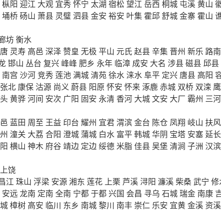
枞阳
迎江
大观
宜秀
怀宁
太湖
宿松
望江
岳西
桐城
屯溪
黄山
埇桥
砀山
萧县
灵璧
泗县
金安
裕安
叶集
霍邱
舒城
金寨
霍山
廊坊
衡水
唐
灵寿
高邑
深泽
赞皇
无极
平山
元氏
赵县
辛集
晋州
新乐
路南
龙
邯山
丛台
复兴
峰峰
肥乡
永年
临漳
成安
大名
涉县
磁县
邱县
南宫
沙河
竞秀
莲池
满城
清苑
徐水
涞水
阜平
定兴
唐县
高阳
张北
康保
沽源
尚义
蔚县
阳原
怀安
怀来
涿鹿
赤城
双桥
双滦
鹰
头
黄骅
河间
安次
广阳
固安
永清
香河
大城
文安
大厂
霸州
三河
邑
蓝田
周至
王益
印台
耀州
宜君
渭滨
金台
陈仓
凤翔
岐山
扶风
州
潼关
大荔
合阳
澄城
蒲城
白水
富平
韩城
华阴
宝塔
安塞
延长
阳
横山
神木
府谷
靖边
定边
绥德
米脂
佳县
吴堡
清涧
子洲
汉滨
上饶
昌江
珠山
浮梁
安源
湘东
莲花
上栗
芦溪
浔阳
濂溪
柴桑
武宁
修
安远
龙南
定南
全南
宁都
于都
兴国
会昌
寻乌
石城
瑞金
南康
城
樟树
高安
临川
东乡
南城
黎川
南丰
崇仁
乐安
宜黄
金溪
资溪