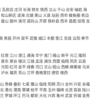
店
瓦房店
庄河
长海
铁东
铁西
立山
千山
台安
岫岩
海
松山新区
凌海
北镇
黑山
义县
站前
西市
鲅鱼圈
老边
盘山
银州
清河
调兵山
开原
铁岭县
西丰
昌图
双塔
龙
南
荣昌
开州
梁平
武隆
城口
丰都
垫江
忠县
云阳
奉节
红塔
江川
澄江
通海
华宁
易门
峨山
新平
元江
隆阳
景东
景谷
镇沅
江城
孟连
澜沧
西盟
临翔
凤庆
云县
元阳
红河
金平
绿春
河口
文山
砚山
西畴
麻栗坡
马关
泸水
福贡
贡山
兰坪
香格里拉
德钦
维西
山
秀峰
叠彩
七星
雁山
临桂
阳朔
灵川
全州
兴安
永福
北
港北
港南
覃塘
桂平
平南
玉州
福绵
北流
容县
陆川
兰
罗城
环江
巴马
都安
大化
兴宾
象州
武宣
忻城
金秀