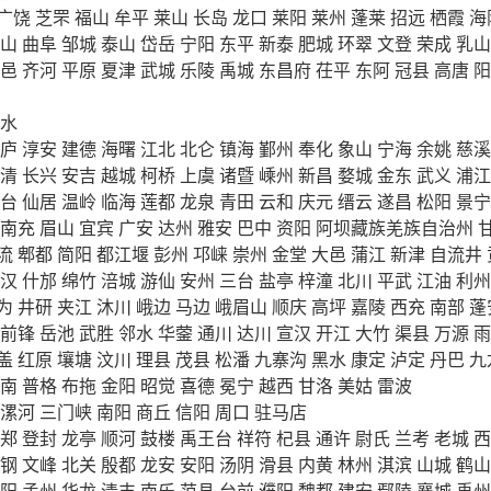
广饶
芝罘
福山
牟平
莱山
长岛
龙口
莱阳
莱州
蓬莱
招远
栖霞
海
山
曲阜
邹城
泰山
岱岳
宁阳
东平
新泰
肥城
环翠
文登
荣成
乳山
邑
齐河
平原
夏津
武城
乐陵
禹城
东昌府
茌平
东阿
冠县
高唐
阳
水
庐
淳安
建德
海曙
江北
北仑
镇海
鄞州
奉化
象山
宁海
余姚
慈溪
清
长兴
安吉
越城
柯桥
上虞
诸暨
嵊州
新昌
婺城
金东
武义
浦江
台
仙居
温岭
临海
莲都
龙泉
青田
云和
庆元
缙云
遂昌
松阳
景宁
南充
眉山
宜宾
广安
达州
雅安
巴中
资阳
阿坝藏族羌族自治州
流
郫都
简阳
都江堰
彭州
邛崃
崇州
金堂
大邑
蒲江
新津
自流井
汉
什邡
绵竹
涪城
游仙
安州
三台
盐亭
梓潼
北川
平武
江油
利州
为
井研
夹江
沐川
峨边
马边
峨眉山
顺庆
高坪
嘉陵
西充
南部
蓬
前锋
岳池
武胜
邻水
华蓥
通川
达川
宣汉
开江
大竹
渠县
万源
雨
盖
红原
壤塘
汶川
理县
茂县
松潘
九寨沟
黑水
康定
泸定
丹巴
九
南
普格
布拖
金阳
昭觉
喜德
冕宁
越西
甘洛
美姑
雷波
漯河
三门峡
南阳
商丘
信阳
周口
驻马店
郑
登封
龙亭
顺河
鼓楼
禹王台
祥符
杞县
通许
尉氏
兰考
老城
西
钢
文峰
北关
殷都
龙安
安阳
汤阴
滑县
内黄
林州
淇滨
山城
鹤山
阳
孟州
华龙
清丰
南乐
范县
台前
濮阳
魏都
建安
鄢陵
襄城
禹州