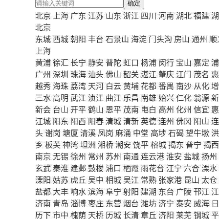
确定
北京
上海
广东
江苏
山东
浙江
四川
河南
湖北
福建
湖
北京
东城
西城
朝阳
丰台
石景山
海淀
门头沟
房山
通州
顺
上海
黄浦
徐汇
长宁
静安
普陀
虹口
杨浦
闵行
宝山
嘉定
浦
广州
深圳
珠海
汕头
佛山
韶关
湛江
肇庆
江门
茂名
惠
越秀
海珠
荔湾
天河
白云
黄埔
花都
番禺
南沙
从化
增
三水
高明
武江
浈江
曲江
乐昌
南雄
始兴
仁化
翁源
新
新会
台山
开平
鹤山
恩平
茂南
电白
高州
化州
信宜
惠
江城
阳东
阳西
阳春
清城
清新
英德
连州
佛冈
阳山
连
头
谢岗
塘厦
清溪
凤岗
麻涌
中堂
高埗
石碣
望牛墩
洪
乡
板芙
神湾
坦洲
湘桥
潮安
饶平
榕城
揭东
普宁
揭西
南京
无锡
徐州
常州
苏州
南通
连云港
淮安
盐城
扬州
玄武
秦淮
建邺
鼓楼
浦口
栖霞
雨花台
江宁
六合
溧水
溧阳
姑苏
虎丘
吴中
相城
吴江
常熟
张家港
昆山
太仓
盐都
大丰
响水
滨海
阜宁
射阳
建湖
东台
广陵
邗江
江
济南
青岛
淄博
枣庄
东营
烟台
潍坊
济宁
泰安
威海
日
历下
市中
槐荫
天桥
历城
长清
章丘
济阳
莱芜
钢城
平