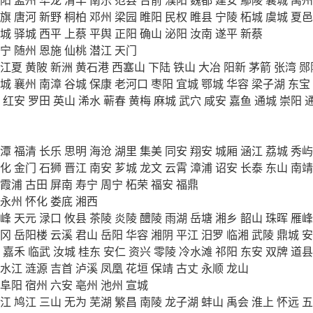
旗
唐河
新野
桐柏
邓州
梁园
睢阳
民权
睢县
宁陵
柘城
虞城
夏邑
城
驿城
西平
上蔡
平舆
正阳
确山
泌阳
汝南
遂平
新蔡
宁
随州
恩施
仙桃
潜江
天门
江夏
黄陂
新洲
黄石港
西塞山
下陆
铁山
大冶
阳新
茅箭
张湾
郧
城
襄州
南漳
谷城
保康
老河口
枣阳
宜城
鄂城
华容
梁子湖
东宝
红安
罗田
英山
浠水
蕲春
黄梅
麻城
武穴
咸安
嘉鱼
通城
崇阳
潭
福清
长乐
思明
海沧
湖里
集美
同安
翔安
城厢
涵江
荔城
秀屿
化
金门
石狮
晋江
南安
芗城
龙文
云霄
漳浦
诏安
长泰
东山
南靖
霞浦
古田
屏南
寿宁
周宁
柘荣
福安
福鼎
永州
怀化
娄底
湘西
峰
天元
渌口
攸县
茶陵
炎陵
醴陵
雨湖
岳塘
湘乡
韶山
珠晖
雁峰
冈
岳阳楼
云溪
君山
岳阳
华容
湘阴
平江
汨罗
临湘
武陵
鼎城
安
嘉禾
临武
汝城
桂东
安仁
资兴
零陵
冷水滩
祁阳
东安
双牌
道县
水江
涟源
吉首
泸溪
凤凰
花垣
保靖
古丈
永顺
龙山
阜阳
宿州
六安
亳州
池州
宣城
江
鸠江
三山
无为
芜湖
繁昌
南陵
龙子湖
蚌山
禹会
淮上
怀远
五