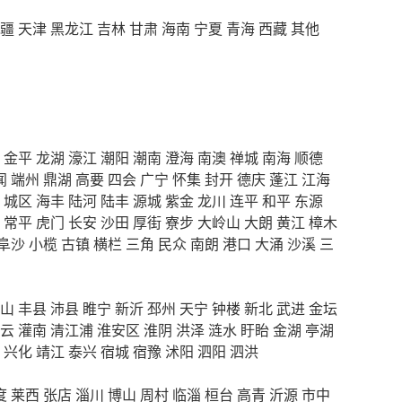
疆
天津
黑龙江
吉林
甘肃
海南
宁夏
青海
西藏
其他
金平
龙湖
濠江
潮阳
潮南
澄海
南澳
禅城
南海
顺德
闻
端州
鼎湖
高要
四会
广宁
怀集
封开
德庆
蓬江
江海
城区
海丰
陆河
陆丰
源城
紫金
龙川
连平
和平
东源
常平
虎门
长安
沙田
厚街
寮步
大岭山
大朗
黄江
樟木
阜沙
小榄
古镇
横栏
三角
民众
南朗
港口
大涌
沙溪
三
山
丰县
沛县
睢宁
新沂
邳州
天宁
钟楼
新北
武进
金坛
云
灌南
清江浦
淮安区
淮阴
洪泽
涟水
盱眙
金湖
亭湖
兴化
靖江
泰兴
宿城
宿豫
沭阳
泗阳
泗洪
度
莱西
张店
淄川
博山
周村
临淄
桓台
高青
沂源
市中