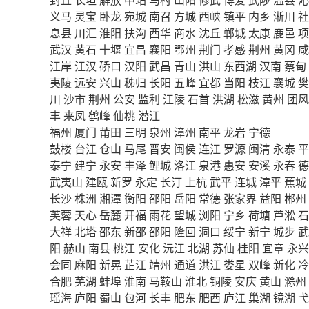
义马
灵宝
卧龙
宛城
南召
方城
西峡
镇平
内乡
淅川
社
息县
川汇
淮阳
扶沟
西华
商水
沈丘
郸城
太康
鹿邑
项
武汉
黄石
十堰
宜昌
襄阳
鄂州
荆门
孝感
荆州
黄冈
咸
江岸
江汉
硚口
汉阳
武昌
青山
洪山
东西湖
汉南
蔡甸
夷陵
远安
兴山
秭归
长阳
五峰
宜都
当阳
枝江
襄城
樊
川
沙市
荆州
公安
监利
江陵
石首
洪湖
松滋
黄州
团风
丰
来凤
鹤峰
仙桃
潜江
福州
厦门
莆田
三明
泉州
漳州
南平
龙岩
宁德
鼓楼
台江
仓山
马尾
晋安
闽侯
连江
罗源
闽清
永泰
平
泰宁
建宁
永安
丰泽
鲤城
洛江
泉港
惠安
安溪
永春
德
武夷山
建瓯
新罗
永定
长汀
上杭
武平
连城
漳平
蕉城
长沙
株洲
湘潭
衡阳
邵阳
岳阳
常德
张家界
益阳
郴州
芙蓉
天心
岳麓
开福
雨花
望城
浏阳
宁乡
荷塘
芦淞
石
大祥
北塔
邵东
新邵
邵阳
隆回
洞口
绥宁
新宁
城步
武
阳
赫山
南县
桃江
安化
沅江
北湖
苏仙
桂阳
宜章
永兴
会同
麻阳
新晃
芷江
靖州
通道
洪江
娄星
双峰
新化
冷
合肥
芜湖
蚌埠
淮南
马鞍山
淮北
铜陵
安庆
黄山
滁州
瑶海
庐阳
蜀山
包河
长丰
肥东
肥西
庐江
巢湖
镜湖
弋