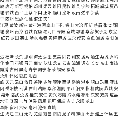
旗
唐河
新野
桐柏
邓州
梁园
睢阳
民权
睢县
宁陵
柘城
虞城
夏邑
城
驿城
西平
上蔡
平舆
正阳
确山
泌阳
汝南
遂平
新蔡
宁
随州
恩施
仙桃
潜江
天门
江夏
黄陂
新洲
黄石港
西塞山
下陆
铁山
大冶
阳新
茅箭
张湾
郧
城
襄州
南漳
谷城
保康
老河口
枣阳
宜城
鄂城
华容
梁子湖
东宝
红安
罗田
英山
浠水
蕲春
黄梅
麻城
武穴
咸安
嘉鱼
通城
崇阳
潭
福清
长乐
思明
海沧
湖里
集美
同安
翔安
城厢
涵江
荔城
秀屿
化
金门
石狮
晋江
南安
芗城
龙文
云霄
漳浦
诏安
长泰
东山
南靖
霞浦
古田
屏南
寿宁
周宁
柘荣
福安
福鼎
永州
怀化
娄底
湘西
峰
天元
渌口
攸县
茶陵
炎陵
醴陵
雨湖
岳塘
湘乡
韶山
珠晖
雁峰
冈
岳阳楼
云溪
君山
岳阳
华容
湘阴
平江
汨罗
临湘
武陵
鼎城
安
嘉禾
临武
汝城
桂东
安仁
资兴
零陵
冷水滩
祁阳
东安
双牌
道县
水江
涟源
吉首
泸溪
凤凰
花垣
保靖
古丈
永顺
龙山
阜阳
宿州
六安
亳州
池州
宣城
江
鸠江
三山
无为
芜湖
繁昌
南陵
龙子湖
蚌山
禹会
淮上
怀远
五