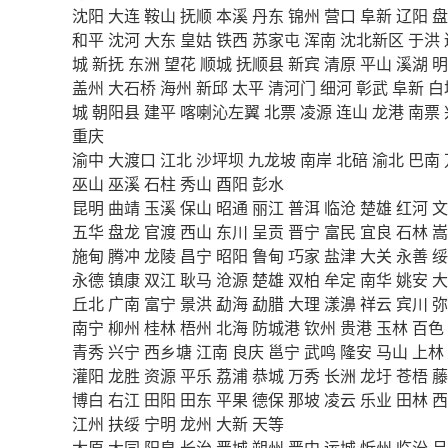
沈阳
大连
鞍山
抚顺
本溪
丹东
锦州
营口
阜新
辽阳
盘
和平
沈河
大东
皇姑
铁西
苏家屯
浑南
沈北新区
于洪
城
新抚
东洲
望花
顺城
抚顺县
新宾
清原
平山
溪湖
明
盖州
大石桥
海州
新邱
太平
清河门
细河
彰武
阜新
白
城
朝阳县
建平
喀喇沁左翼
北票
凌源
连山
龙港
南票
重庆
渝中
大渡口
江北
沙坪坝
九龙坡
南岸
北碚
渝北
巴南
巫山
巫溪
石柱
秀山
酉阳
彭水
昆明
曲靖
玉溪
保山
昭通
丽江
普洱
临沧
楚雄
红河
文
五华
盘龙
官渡
西山
东川
呈贡
晋宁
富民
宜良
石林
嵩
施甸
腾冲
龙陵
昌宁
昭阳
鲁甸
巧家
盐津
大关
永善
绥
永德
镇康
双江
耿马
沧源
楚雄
双柏
牟定
南华
姚安
大
丘北
广南
富宁
景洪
勐海
勐腊
大理
漾濞
祥云
宾川
弥
南宁
柳州
桂林
梧州
北海
防城港
钦州
贵港
玉林
百色
青秀
兴宁
西乡塘
江南
良庆
邕宁
武鸣
隆安
马山
上林
灌阳
龙胜
资源
平乐
荔浦
恭城
万秀
长洲
龙圩
苍梧
藤
博白
右江
田阳
田东
平果
德保
那坡
凌云
乐业
田林
西
江州
扶绥
宁明
龙州
大新
天等
太原
大同
阳泉
长治
晋城
朔州
晋中
运城
忻州
临汾
吕