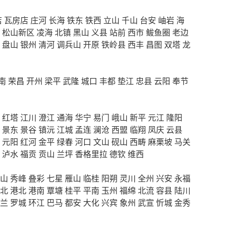
店
瓦房店
庄河
长海
铁东
铁西
立山
千山
台安
岫岩
海
松山新区
凌海
北镇
黑山
义县
站前
西市
鲅鱼圈
老边
盘山
银州
清河
调兵山
开原
铁岭县
西丰
昌图
双塔
龙
南
荣昌
开州
梁平
武隆
城口
丰都
垫江
忠县
云阳
奉节
红塔
江川
澄江
通海
华宁
易门
峨山
新平
元江
隆阳
景东
景谷
镇沅
江城
孟连
澜沧
西盟
临翔
凤庆
云县
元阳
红河
金平
绿春
河口
文山
砚山
西畴
麻栗坡
马关
泸水
福贡
贡山
兰坪
香格里拉
德钦
维西
山
秀峰
叠彩
七星
雁山
临桂
阳朔
灵川
全州
兴安
永福
北
港北
港南
覃塘
桂平
平南
玉州
福绵
北流
容县
陆川
兰
罗城
环江
巴马
都安
大化
兴宾
象州
武宣
忻城
金秀