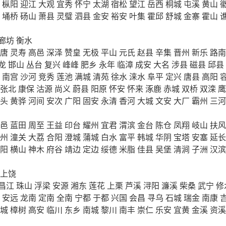
枞阳
迎江
大观
宜秀
怀宁
太湖
宿松
望江
岳西
桐城
屯溪
黄山
埇桥
砀山
萧县
灵璧
泗县
金安
裕安
叶集
霍邱
舒城
金寨
霍山
廊坊
衡水
唐
灵寿
高邑
深泽
赞皇
无极
平山
元氏
赵县
辛集
晋州
新乐
路南
龙
邯山
丛台
复兴
峰峰
肥乡
永年
临漳
成安
大名
涉县
磁县
邱县
南宫
沙河
竞秀
莲池
满城
清苑
徐水
涞水
阜平
定兴
唐县
高阳
张北
康保
沽源
尚义
蔚县
阳原
怀安
怀来
涿鹿
赤城
双桥
双滦
鹰
头
黄骅
河间
安次
广阳
固安
永清
香河
大城
文安
大厂
霸州
三河
邑
蓝田
周至
王益
印台
耀州
宜君
渭滨
金台
陈仓
凤翔
岐山
扶风
州
潼关
大荔
合阳
澄城
蒲城
白水
富平
韩城
华阴
宝塔
安塞
延长
阳
横山
神木
府谷
靖边
定边
绥德
米脂
佳县
吴堡
清涧
子洲
汉滨
上饶
昌江
珠山
浮梁
安源
湘东
莲花
上栗
芦溪
浔阳
濂溪
柴桑
武宁
修
安远
龙南
定南
全南
宁都
于都
兴国
会昌
寻乌
石城
瑞金
南康
城
樟树
高安
临川
东乡
南城
黎川
南丰
崇仁
乐安
宜黄
金溪
资溪