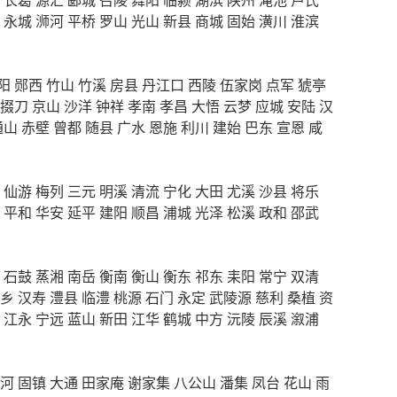
永城
浉河
平桥
罗山
光山
新县
商城
固始
潢川
淮滨
阳
郧西
竹山
竹溪
房县
丹江口
西陵
伍家岗
点军
猇亭
掇刀
京山
沙洋
钟祥
孝南
孝昌
大悟
云梦
应城
安陆
汉
通山
赤壁
曾都
随县
广水
恩施
利川
建始
巴东
宣恩
咸
仙游
梅列
三元
明溪
清流
宁化
大田
尤溪
沙县
将乐
平和
华安
延平
建阳
顺昌
浦城
光泽
松溪
政和
邵武
石鼓
蒸湘
南岳
衡南
衡山
衡东
祁东
耒阳
常宁
双清
乡
汉寿
澧县
临澧
桃源
石门
永定
武陵源
慈利
桑植
资
江永
宁远
蓝山
新田
江华
鹤城
中方
沅陵
辰溪
溆浦
河
固镇
大通
田家庵
谢家集
八公山
潘集
凤台
花山
雨