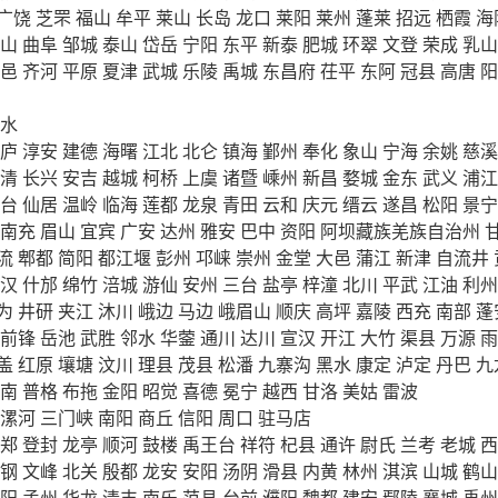
广饶
芝罘
福山
牟平
莱山
长岛
龙口
莱阳
莱州
蓬莱
招远
栖霞
海
山
曲阜
邹城
泰山
岱岳
宁阳
东平
新泰
肥城
环翠
文登
荣成
乳山
邑
齐河
平原
夏津
武城
乐陵
禹城
东昌府
茌平
东阿
冠县
高唐
阳
水
庐
淳安
建德
海曙
江北
北仑
镇海
鄞州
奉化
象山
宁海
余姚
慈溪
清
长兴
安吉
越城
柯桥
上虞
诸暨
嵊州
新昌
婺城
金东
武义
浦江
台
仙居
温岭
临海
莲都
龙泉
青田
云和
庆元
缙云
遂昌
松阳
景宁
南充
眉山
宜宾
广安
达州
雅安
巴中
资阳
阿坝藏族羌族自治州
流
郫都
简阳
都江堰
彭州
邛崃
崇州
金堂
大邑
蒲江
新津
自流井
汉
什邡
绵竹
涪城
游仙
安州
三台
盐亭
梓潼
北川
平武
江油
利州
为
井研
夹江
沐川
峨边
马边
峨眉山
顺庆
高坪
嘉陵
西充
南部
蓬
前锋
岳池
武胜
邻水
华蓥
通川
达川
宣汉
开江
大竹
渠县
万源
雨
盖
红原
壤塘
汶川
理县
茂县
松潘
九寨沟
黑水
康定
泸定
丹巴
九
南
普格
布拖
金阳
昭觉
喜德
冕宁
越西
甘洛
美姑
雷波
漯河
三门峡
南阳
商丘
信阳
周口
驻马店
郑
登封
龙亭
顺河
鼓楼
禹王台
祥符
杞县
通许
尉氏
兰考
老城
西
钢
文峰
北关
殷都
龙安
安阳
汤阴
滑县
内黄
林州
淇滨
山城
鹤山
阳
孟州
华龙
清丰
南乐
范县
台前
濮阳
魏都
建安
鄢陵
襄城
禹州