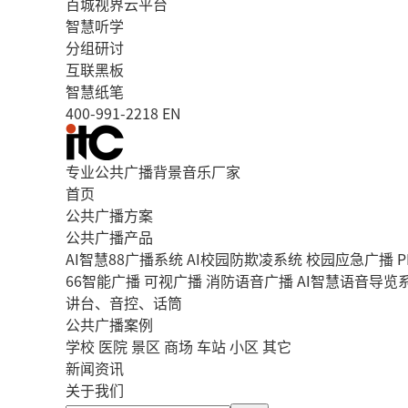
百城视界云平台
智慧听学
分组研讨
互联黑板
智慧纸笔
400-991-2218
EN
专业公共广播背景音乐厂家
首页
公共广播方案
公共广播产品
AI智慧88广播系统
AI校园防欺凌系统
校园应急广播
P
66智能广播
可视广播
消防语音广播
AI智慧语音导览
讲台、音控、话筒
公共广播案例
学校
医院
景区
商场
车站
小区
其它
新闻资讯
关于我们