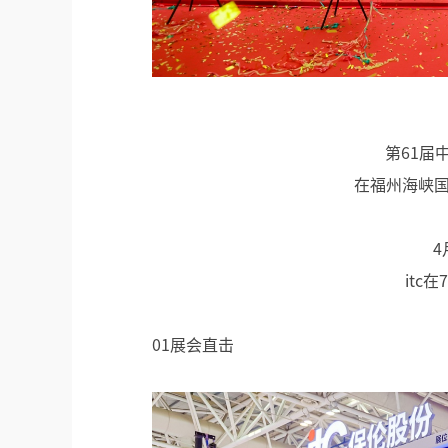
第61届
在福州海峡
4
itc
01展会直击