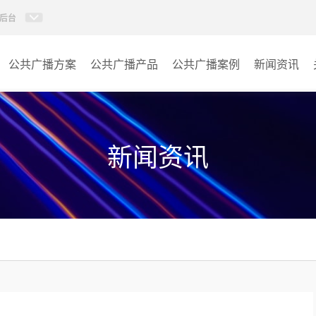
后台
公共广播方案
公共广播产品
公共广播案例
新闻资讯
AI智慧88广播系统
学校
AI校园防欺凌系统
医院
新闻资讯
校园应急广播
景区
PIS系统
商场
IP消防广播系统
车站
数传音频平台
小区
AI智慧听学系统
其它