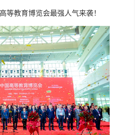
中国高等教育博览会最强人气来袭！
云播系统
AI智慧可视对讲系统
78云IP广播
67IP广播
77IP广播
66智能广播
可视广播
消防语音广播
AI智慧语音导览系统