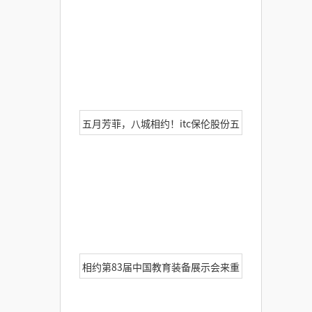
专业灯光、音响展览会惊艳来袭！
五月芳菲，八城相约！itc保伦股份五
月份展会强势来袭！多个亮点抢先看
→
相约第83届中国教育装备展示会来重
庆看展、citywalk好巴适！