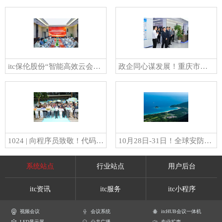
itc保伦股份“智能高效云会务管理系统”项目科技成果通过鉴定，达国内领先水平！
政企同心谋发展！重庆市江北区委书记陶世祥一行莅临重庆保伦调研指导，为区域高质量发展注入新动能！
1024 | 向程序员致敬！代码无Bug，我们这样玩转程序员节！
10月28日-31日！全球安防行业顶级盛会盛大开幕！itc保伦股份与您“深”情相约！
系统站点
行业站点
用户后台
itc资讯
itc服务
itc小程序
视频会议
会议系统
itcHUB会议一体机
LED显示屏
公共广播
专业扩声