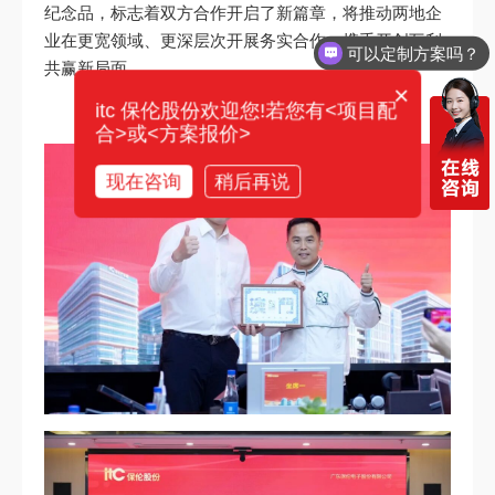
纪念品，标志着双方合作开启了新篇章，将推动两地企
可以定制方案吗？
业在更宽领域、更深层次开展务实合作，携手开创互利
你们电话多少？
共赢新局面。
×
itc 保伦股份欢迎您!若您有<项目配
合>或<方案报价>
现在咨询
稍后再说