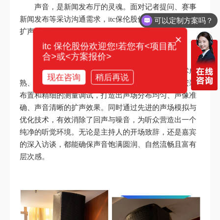
声音，是新闻发布厅的灵魂。面对记者提问、赛事
新闻发布等采访沟通需求，itc保伦股份为其配置了专业
可以定制方案吗？
扩声系统设备。
×
itc 保伦股份欢迎您!若您有<项目配
合>或<方案报价>
根据新闻发布厅的面积和使用功能，itc选取技术成
现在咨询
稍后再说
熟、性能先进、使用可靠的专业音箱，进行合理的安装
布置和精细的测量调试，打造出声场分布均匀、声像准
确、声音清晰的扩声效果。同时通过先进的声场模拟与
优化技术，有效消除了回声与噪音，为听众营造出一个
纯净的听觉环境。无论是主持人的开场致辞，还是嘉宾
的深入访谈，都能确保声音饱满圆润、自然流畅且富有
层次感。