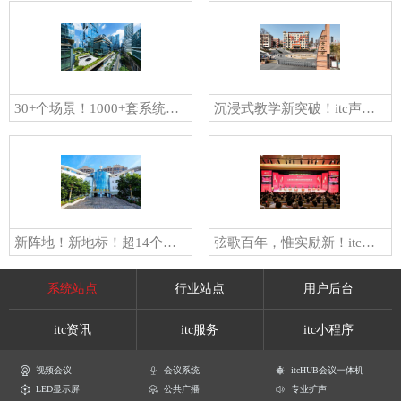
30+个场景！1000+套系统设备！itc全方位助力锦江酒店中国区深圳总部打造智慧楼宇新标杆
沉浸式教学新突破！itc声光影平台、线阵音箱、校园广播等系统全面助力「江西新余九中」打造智慧教育新样态
新阵地！新地标！超14个场景！itcLED显示屏、会议平板、专业扩声等系统成功应用于平和县工人文化宫
弦歌百年，惟实励新！itc声光电视讯系统与您共襄广东实验中学建校100周年盛典！
系统站点
行业站点
用户后台
itc资讯
itc服务
itc小程序
视频会议
会议系统
itcHUB会议一体机
LED显示屏
公共广播
专业扩声