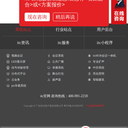
合>或<方案报价>
现在咨询
稍后再说
系统站点
行业站点
用户后台
itc资讯
itc服务
itc小程序
视频会议
会议系统
itcHUB会议一体机
LED显示屏
公共广播
专业扩声
信号传输管理
录播系统
中控系统
分布式平台
舞台灯光
亮化照明
云会务
扬声器
智能建筑
pis车载系统
itc官网
咨询热线：400-991-2218
Copyright © 广东保伦电子股份有限公司
粤ICP备16106620号
产品参数解释声明