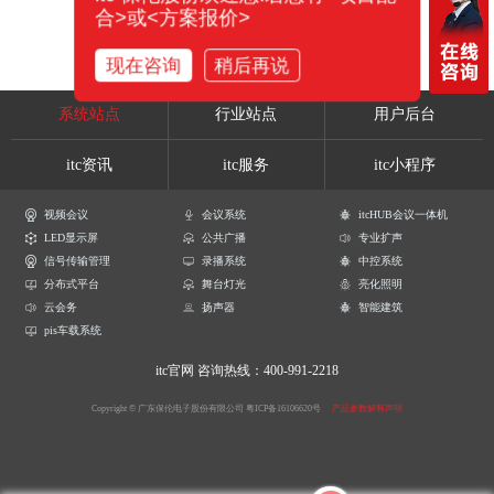
合>或<方案报价>
现在咨询
稍后再说
系统站点
行业站点
用户后台
itc资讯
itc服务
itc小程序
视频会议
会议系统
itcHUB会议一体机
LED显示屏
公共广播
专业扩声
信号传输管理
录播系统
中控系统
分布式平台
舞台灯光
亮化照明
云会务
扬声器
智能建筑
pis车载系统
itc官网
咨询热线：400-991-2218
Copyright © 广东保伦电子股份有限公司
粤ICP备16106620号
产品参数解释声明