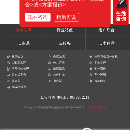
合>或<方案报价>
现在咨询
稍后再说
系统站点
行业站点
用户后台
itc资讯
itc服务
itc小程序
视频会议
会议系统
itcHUB会议一体机
LED显示屏
公共广播
专业扩声
信号传输管理
录播系统
中控系统
分布式平台
舞台灯光
亮化照明
云会务
扬声器
智能建筑
pis车载系统
itc官网
咨询热线：400-991-2218
Copyright © 广东保伦电子股份有限公司
粤ICP备16106620号
产品参数解释声明