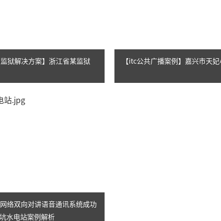
定向广播
应急广播
AI智慧机场广播系统
智慧监狱解决方案】浙江省某监狱
【itc公共广播案例】嘉兴市天妃
AI智慧轨道交通广播系统
AI智慧海上平台广播系统
功放、音源等周边
演讲台、音控、话筒
字IP网络双向对讲语音通讯系统成功
坑水电站案例解析