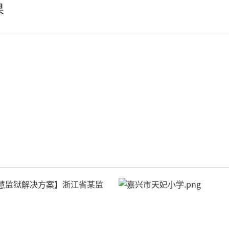
果
云播系统
AI智慧可视对讲系统
78云IP广播
67IP广播
77IP广播
66智能广播
可视广播
消防语音广播
AI智慧语音导览系统