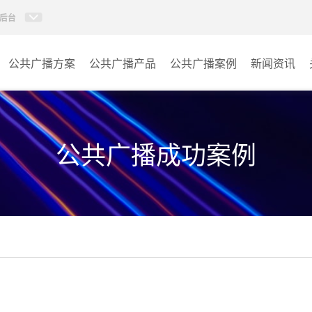
后台
公共广播方案
公共广播产品
公共广播案例
新闻资讯
AI智慧88广播系统
学校
AI校园防欺凌系统
医院
公共广播成功案例
校园应急广播
景区
PIS系统
商场
IP消防广播系统
车站
数传音频平台
小区
AI智慧听学系统
其它