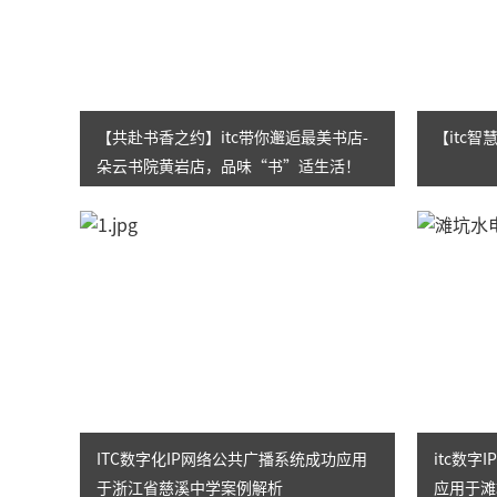
【共赴书香之约】itc带你邂逅最美书店-
【itc
朵云书院黄岩店，品味“书”适生活！
ITC数字化IP网络公共广播系统成功应用
itc数
于浙江省慈溪中学案例解析
应用于滩