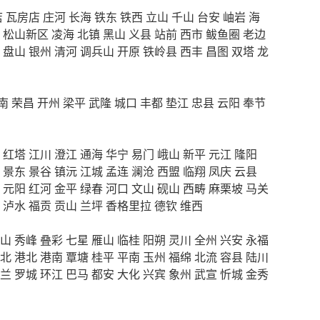
店
瓦房店
庄河
长海
铁东
铁西
立山
千山
台安
岫岩
海
松山新区
凌海
北镇
黑山
义县
站前
西市
鲅鱼圈
老边
盘山
银州
清河
调兵山
开原
铁岭县
西丰
昌图
双塔
龙
南
荣昌
开州
梁平
武隆
城口
丰都
垫江
忠县
云阳
奉节
红塔
江川
澄江
通海
华宁
易门
峨山
新平
元江
隆阳
景东
景谷
镇沅
江城
孟连
澜沧
西盟
临翔
凤庆
云县
元阳
红河
金平
绿春
河口
文山
砚山
西畴
麻栗坡
马关
泸水
福贡
贡山
兰坪
香格里拉
德钦
维西
山
秀峰
叠彩
七星
雁山
临桂
阳朔
灵川
全州
兴安
永福
北
港北
港南
覃塘
桂平
平南
玉州
福绵
北流
容县
陆川
兰
罗城
环江
巴马
都安
大化
兴宾
象州
武宣
忻城
金秀