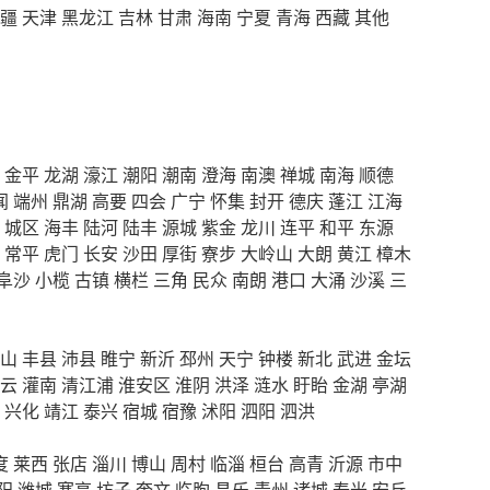
疆
天津
黑龙江
吉林
甘肃
海南
宁夏
青海
西藏
其他
金平
龙湖
濠江
潮阳
潮南
澄海
南澳
禅城
南海
顺德
闻
端州
鼎湖
高要
四会
广宁
怀集
封开
德庆
蓬江
江海
城区
海丰
陆河
陆丰
源城
紫金
龙川
连平
和平
东源
常平
虎门
长安
沙田
厚街
寮步
大岭山
大朗
黄江
樟木
阜沙
小榄
古镇
横栏
三角
民众
南朗
港口
大涌
沙溪
三
山
丰县
沛县
睢宁
新沂
邳州
天宁
钟楼
新北
武进
金坛
云
灌南
清江浦
淮安区
淮阴
洪泽
涟水
盱眙
金湖
亭湖
兴化
靖江
泰兴
宿城
宿豫
沭阳
泗阳
泗洪
度
莱西
张店
淄川
博山
周村
临淄
桓台
高青
沂源
市中
阳
潍城
寒亭
坊子
奎文
临朐
昌乐
青州
诸城
寿光
安丘