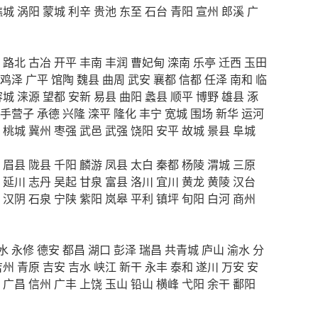
谯城
涡阳
蒙城
利辛
贵池
东至
石台
青阳
宣州
郎溪
广
路北
古冶
开平
丰南
丰润
曹妃甸
滦南
乐亭
迁西
玉田
鸡泽
广平
馆陶
魏县
曲周
武安
襄都
信都
任泽
南和
临
容城
涞源
望都
安新
易县
曲阳
蠡县
顺平
博野
雄县
涿
手营子
承德
兴隆
滦平
隆化
丰宁
宽城
围场
新华
运河
桃城
冀州
枣强
武邑
武强
饶阳
安平
故城
景县
阜城
眉县
陇县
千阳
麟游
凤县
太白
秦都
杨陵
渭城
三原
延川
志丹
吴起
甘泉
富县
洛川
宜川
黄龙
黄陵
汉台
汉阴
石泉
宁陕
紫阳
岚皋
平利
镇坪
旬阳
白河
商州
水
永修
德安
都昌
湖口
彭泽
瑞昌
共青城
庐山
渝水
分
吉州
青原
吉安
吉水
峡江
新干
永丰
泰和
遂川
万安
安
广昌
信州
广丰
上饶
玉山
铅山
横峰
弋阳
余干
鄱阳