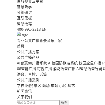
百城视界云平台
智慧听学
分组研讨
互联黑板
智慧纸笔
400-991-2218
EN
专业公共广播背景音乐厂家
首页
公共广播方案
公共广播产品
AI智慧88广播系统
AI校园防欺凌系统
校园应急广播
P
66智能广播
可视广播
消防语音广播
AI智慧语音导览
讲台、音控、话筒
公共广播案例
学校
医院
景区
商场
车站
小区
其它
新闻资讯
关于我们
确定