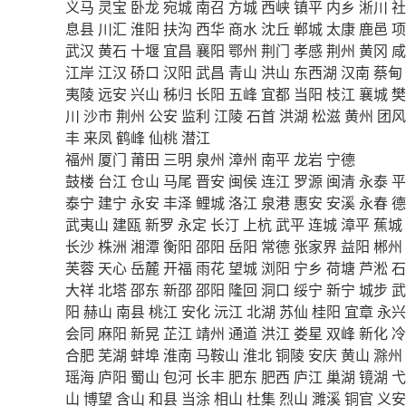
义马
灵宝
卧龙
宛城
南召
方城
西峡
镇平
内乡
淅川
社
息县
川汇
淮阳
扶沟
西华
商水
沈丘
郸城
太康
鹿邑
项
武汉
黄石
十堰
宜昌
襄阳
鄂州
荆门
孝感
荆州
黄冈
咸
江岸
江汉
硚口
汉阳
武昌
青山
洪山
东西湖
汉南
蔡甸
夷陵
远安
兴山
秭归
长阳
五峰
宜都
当阳
枝江
襄城
樊
川
沙市
荆州
公安
监利
江陵
石首
洪湖
松滋
黄州
团风
丰
来凤
鹤峰
仙桃
潜江
福州
厦门
莆田
三明
泉州
漳州
南平
龙岩
宁德
鼓楼
台江
仓山
马尾
晋安
闽侯
连江
罗源
闽清
永泰
平
泰宁
建宁
永安
丰泽
鲤城
洛江
泉港
惠安
安溪
永春
德
武夷山
建瓯
新罗
永定
长汀
上杭
武平
连城
漳平
蕉城
长沙
株洲
湘潭
衡阳
邵阳
岳阳
常德
张家界
益阳
郴州
芙蓉
天心
岳麓
开福
雨花
望城
浏阳
宁乡
荷塘
芦淞
石
大祥
北塔
邵东
新邵
邵阳
隆回
洞口
绥宁
新宁
城步
武
阳
赫山
南县
桃江
安化
沅江
北湖
苏仙
桂阳
宜章
永兴
会同
麻阳
新晃
芷江
靖州
通道
洪江
娄星
双峰
新化
冷
合肥
芜湖
蚌埠
淮南
马鞍山
淮北
铜陵
安庆
黄山
滁州
瑶海
庐阳
蜀山
包河
长丰
肥东
肥西
庐江
巢湖
镜湖
弋
山
博望
含山
和县
当涂
相山
杜集
烈山
濉溪
铜官
义安