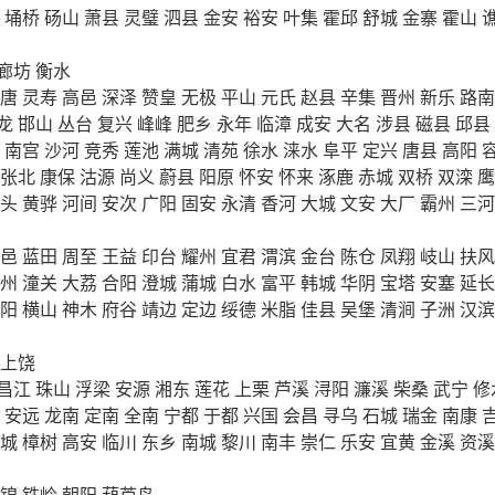
埇桥
砀山
萧县
灵璧
泗县
金安
裕安
叶集
霍邱
舒城
金寨
霍山
廊坊
衡水
唐
灵寿
高邑
深泽
赞皇
无极
平山
元氏
赵县
辛集
晋州
新乐
路南
龙
邯山
丛台
复兴
峰峰
肥乡
永年
临漳
成安
大名
涉县
磁县
邱县
南宫
沙河
竞秀
莲池
满城
清苑
徐水
涞水
阜平
定兴
唐县
高阳
张北
康保
沽源
尚义
蔚县
阳原
怀安
怀来
涿鹿
赤城
双桥
双滦
鹰
头
黄骅
河间
安次
广阳
固安
永清
香河
大城
文安
大厂
霸州
三河
邑
蓝田
周至
王益
印台
耀州
宜君
渭滨
金台
陈仓
凤翔
岐山
扶风
州
潼关
大荔
合阳
澄城
蒲城
白水
富平
韩城
华阴
宝塔
安塞
延长
阳
横山
神木
府谷
靖边
定边
绥德
米脂
佳县
吴堡
清涧
子洲
汉滨
上饶
昌江
珠山
浮梁
安源
湘东
莲花
上栗
芦溪
浔阳
濂溪
柴桑
武宁
修
安远
龙南
定南
全南
宁都
于都
兴国
会昌
寻乌
石城
瑞金
南康
城
樟树
高安
临川
东乡
南城
黎川
南丰
崇仁
乐安
宜黄
金溪
资溪
锦
铁岭
朝阳
葫芦岛