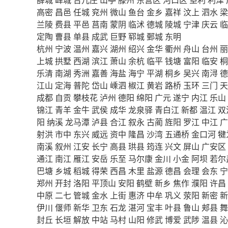
高密
昌邑
任城
兖州
微山
鱼台
金乡
嘉祥
汶上
泗水
梁
兰陵
费县
平邑
莒南
蒙阴
临沭
德城
陵城
宁津
庆云
临
定陶
曹县
单县
成武
巨野
郓城
鄄城
东明
杭州
宁波
温州
嘉兴
湖州
绍兴
金华
衢州
舟山
台州
丽
上城
拱墅
西湖
滨江
萧山
余杭
临平
钱塘
富阳
临安
桐
乐清
南湖
秀洲
嘉善
海盐
海宁
平湖
桐乡
吴兴
南浔
德
江山
定海
普陀
岱山
嵊泗
椒江
黄岩
路桥
玉环
三门
天
成都
自贡
攀枝花
泸州
德阳
绵阳
广元
遂宁
内江
乐山
锦江
青羊
金牛
武侯
成华
龙泉驿
青白江
新都
温江
双
阳
纳溪
龙马潭
泸县
合江
叙永
古蔺
旌阳
罗江
中江
广
射洪
市中
东兴
威远
资中
隆昌
沙湾
五通桥
金口河
犍
南溪
叙州
江安
长宁
高县
珙县
筠连
兴文
屏山
广安区
通江
南江
雁江
安岳
乐至
马尔康
金川
小金
阿坝
若尔
巴塘
乡城
稻城
得荣
西昌
木里
盐源
德昌
会理
会东
宁
郑州
开封
洛阳
平顶山
安阳
鹤壁
新乡
焦作
濮阳
许昌
中原
二七
管城
金水
上街
惠济
中牟
巩义
荥阳
新密
新
伊川
偃师
新华
卫东
石龙
湛河
宝丰
叶县
鲁山
郏县
舞
封丘
长垣
解放
中站
马村
山阳
修武
博爱
武陟
温县
沁