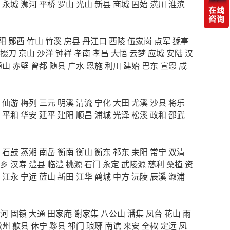
永城
浉河
平桥
罗山
光山
新县
商城
固始
潢川
淮滨
阳
郧西
竹山
竹溪
房县
丹江口
西陵
伍家岗
点军
猇亭
掇刀
京山
沙洋
钟祥
孝南
孝昌
大悟
云梦
应城
安陆
汉
通山
赤壁
曾都
随县
广水
恩施
利川
建始
巴东
宣恩
咸
仙游
梅列
三元
明溪
清流
宁化
大田
尤溪
沙县
将乐
平和
华安
延平
建阳
顺昌
浦城
光泽
松溪
政和
邵武
石鼓
蒸湘
南岳
衡南
衡山
衡东
祁东
耒阳
常宁
双清
乡
汉寿
澧县
临澧
桃源
石门
永定
武陵源
慈利
桑植
资
江永
宁远
蓝山
新田
江华
鹤城
中方
沅陵
辰溪
溆浦
河
固镇
大通
田家庵
谢家集
八公山
潘集
凤台
花山
雨
徽州
歙县
休宁
黟县
祁门
琅琊
南谯
来安
全椒
定远
凤