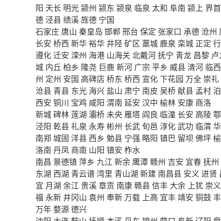
阳
天长
明光
颍州
颍东
颍泉
临泉
太和
阜南
颍上
界首
德
泾县
绩溪
旌德
宁国
石家庄
唐山
秦皇岛
邯郸
邢台
保定
张家口
承德
沧州
长安
桥西
新华
裕华
井陉
矿区
藁城
鹿泉
栾城
正定
行
遵化
迁安
滦州
海港
山海关
北戴河
抚宁
青龙
昌黎
卢
城
内丘
柏乡
隆尧
巨鹿
新河
广宗
平乡
威县
清河
临西
州
定州
安国
高碑店
桥东
桥西
宣化
下花园
万全
崇礼
沧县
青县
东光
海兴
盐山
肃宁
南皮
吴桥
献县
孟村
泊
西安
铜川
宝鸡
咸阳
渭南
延安
汉中
榆林
安康
商洛
新城
碑林
莲湖
灞桥
未央
雁塔
阎良
临潼
长安
高陵
鄠
泾阳
乾县
礼泉
永寿
彬州
长武
旬邑
淳化
武功
临渭
华
南郑
城固
洋县
西乡
勉县
宁强
略阳
镇巴
留坝
佛坪
榆
洛南
丹凤
商南
山阳
镇安
柞水
南昌
景德镇
萍乡
九江
新余
鹰潭
赣州
吉安
宜春
抚州
东湖
西湖
青云谱
湾里
青山湖
新建
南昌县
安义
进贤
宜
月湖
余江
贵溪
章贡
南康
赣县
信丰
大余
上犹
崇义
福
永新
井冈山
袁州
奉新
万载
上高
宜丰
靖安
铜鼓
丰
万年
婺源
德兴
沈阳
大连
鞍山
抚顺
本溪
丹东
锦州
营口
阜新
辽阳
盘