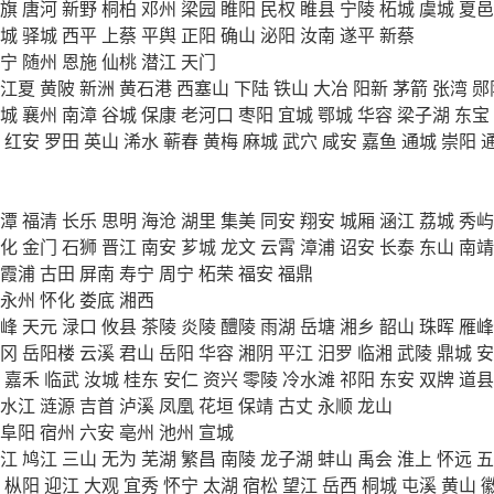
旗
唐河
新野
桐柏
邓州
梁园
睢阳
民权
睢县
宁陵
柘城
虞城
夏邑
城
驿城
西平
上蔡
平舆
正阳
确山
泌阳
汝南
遂平
新蔡
宁
随州
恩施
仙桃
潜江
天门
江夏
黄陂
新洲
黄石港
西塞山
下陆
铁山
大冶
阳新
茅箭
张湾
郧
城
襄州
南漳
谷城
保康
老河口
枣阳
宜城
鄂城
华容
梁子湖
东宝
红安
罗田
英山
浠水
蕲春
黄梅
麻城
武穴
咸安
嘉鱼
通城
崇阳
潭
福清
长乐
思明
海沧
湖里
集美
同安
翔安
城厢
涵江
荔城
秀屿
化
金门
石狮
晋江
南安
芗城
龙文
云霄
漳浦
诏安
长泰
东山
南靖
霞浦
古田
屏南
寿宁
周宁
柘荣
福安
福鼎
永州
怀化
娄底
湘西
峰
天元
渌口
攸县
茶陵
炎陵
醴陵
雨湖
岳塘
湘乡
韶山
珠晖
雁峰
冈
岳阳楼
云溪
君山
岳阳
华容
湘阴
平江
汨罗
临湘
武陵
鼎城
安
嘉禾
临武
汝城
桂东
安仁
资兴
零陵
冷水滩
祁阳
东安
双牌
道县
水江
涟源
吉首
泸溪
凤凰
花垣
保靖
古丈
永顺
龙山
阜阳
宿州
六安
亳州
池州
宣城
江
鸠江
三山
无为
芜湖
繁昌
南陵
龙子湖
蚌山
禹会
淮上
怀远
五
枞阳
迎江
大观
宜秀
怀宁
太湖
宿松
望江
岳西
桐城
屯溪
黄山