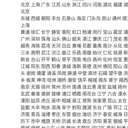
北京
上海
广东
江苏
山东
浙江
四川
河南
湖北
福建
湖
北京
东城
西城
朝阳
丰台
石景山
海淀
门头沟
房山
通州
顺
上海
黄浦
徐汇
长宁
静安
普陀
虹口
杨浦
闵行
宝山
嘉定
浦
广州
深圳
珠海
汕头
佛山
韶关
湛江
肇庆
江门
茂名
惠
越秀
海珠
荔湾
天河
白云
黄埔
花都
番禺
南沙
从化
增
三水
高明
武江
浈江
曲江
乐昌
南雄
始兴
仁化
翁源
新
新会
台山
开平
鹤山
恩平
茂南
电白
高州
化州
信宜
惠
江城
阳东
阳西
阳春
清城
清新
英德
连州
佛冈
阳山
连
头
谢岗
塘厦
清溪
凤岗
麻涌
中堂
高埗
石碣
望牛墩
洪
乡
板芙
神湾
坦洲
湘桥
潮安
饶平
榕城
揭东
普宁
揭西
南京
无锡
徐州
常州
苏州
南通
连云港
淮安
盐城
扬州
玄武
秦淮
建邺
鼓楼
浦口
栖霞
雨花台
江宁
六合
溧水
溧阳
姑苏
虎丘
吴中
相城
吴江
常熟
张家港
昆山
太仓
盐都
大丰
响水
滨海
阜宁
射阳
建湖
东台
广陵
邗江
江
济南
青岛
淄博
枣庄
东营
烟台
潍坊
济宁
泰安
威海
日
历下
市中
槐荫
天桥
历城
长清
章丘
济阳
莱芜
钢城
平
薛城
峄城
台儿庄
山亭
滕州
东营区
河口区
垦利
利津