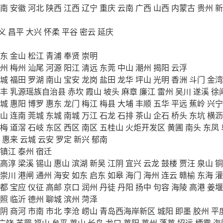
南
安徽
河北
陕西
江西
辽宁
重庆
云南
广西
山西
内蒙古
贵州
新
义
昌平
大兴
怀柔
平谷
密云
延庆
东
金山
松江
青浦
奉贤
崇明
州
梅州
汕尾
河源
阳江
清远
东莞
中山
潮州
揭阳
云浮
城
福田
罗湖
南山
宝安
龙岗
盐田
龙华
坪山
光明
香洲
斗门
金湾
丰
乳源瑶族自治县
赤坎
霞山
坡头
麻章
廉江
雷州
吴川
遂溪
徐
城
惠阳
博罗
惠东
龙门
梅江
梅县
大埔
丰顺
五华
平远
蕉岭
兴宁
山
连南
莞城
东城
南城
万江
石龙
石排
茶山
企石
桥头
东坑
横沥
梅
道滘
石岐
东区
西区
南区
五桂山
火炬开发区
黄圃
南头
东凤
惠来
云城
云安
罗定
新兴
郁南
镇江
泰州
宿迁
高淳
梁溪
锡山
惠山
滨湖
新吴
江阴
宜兴
云龙
鼓楼
贾汪
泉山
铜
崇川
港闸
通州
海安
如东
启东
如皋
海门
海州
连云
赣榆
东海
灌
都
宝应
仪征
高邮
京口
润州
丹徒
丹阳
扬中
句容
海陵
高港
姜堰
照
临沂
德州
聊城
滨州
菏泽
阴
商河
市南
市北
李沧
崂山
青岛西海岸新区
城阳
即墨
胶州
平
广饶
芝罘
福山
牟平
莱山
长岛
龙口
莱阳
莱州
蓬莱
招远
栖霞
海