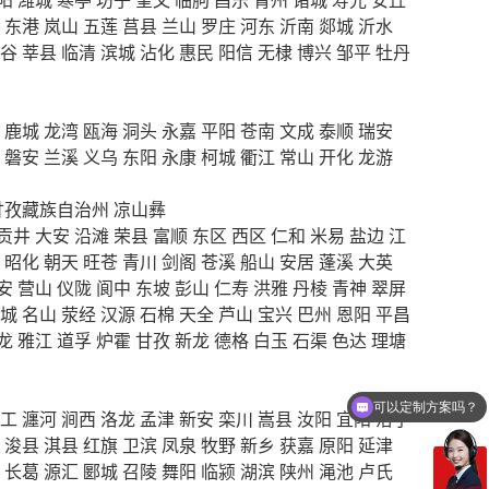
东港
岚山
五莲
莒县
兰山
罗庄
河东
沂南
郯城
沂水
谷
莘县
临清
滨城
沾化
惠民
阳信
无棣
博兴
邹平
牡丹
鹿城
龙湾
瓯海
洞头
永嘉
平阳
苍南
文成
泰顺
瑞安
磐安
兰溪
义乌
东阳
永康
柯城
衢江
常山
开化
龙游
甘孜藏族自治州
凉山彝
贡井
大安
沿滩
荣县
富顺
东区
西区
仁和
米易
盐边
江
昭化
朝天
旺苍
青川
剑阁
苍溪
船山
安居
蓬溪
大英
安
营山
仪陇
阆中
东坡
彭山
仁寿
洪雅
丹棱
青神
翠屏
城
名山
荥经
汉源
石棉
天全
芦山
宝兴
巴州
恩阳
平昌
龙
雅江
道孚
炉霍
甘孜
新龙
德格
白玉
石渠
色达
理塘
可以定制方案吗？
工
瀍河
涧西
洛龙
孟津
新安
栾川
嵩县
汝阳
宜阳
洛宁
浚县
淇县
红旗
卫滨
凤泉
牧野
新乡
获嘉
原阳
延津
长葛
源汇
郾城
召陵
舞阳
临颍
湖滨
陕州
渑池
卢氏