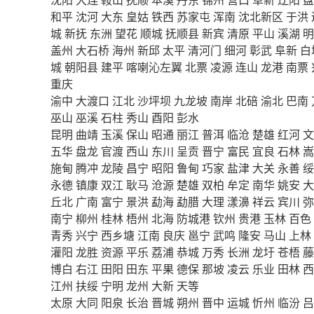
和平
沈河
大东
皇姑
铁西
苏家屯
浑南
沈北新区
于洪
城
新抚
东洲
望花
顺城
抚顺县
新宾
清原
平山
溪湖
明
盖州
大石桥
海州
新邱
太平
清河门
细河
彰武
阜新
白
城
朝阳县
建平
喀喇沁左翼
北票
凌源
连山
龙港
南票
重庆
渝中
大渡口
江北
沙坪坝
九龙坡
南岸
北碚
渝北
巴南
巫山
巫溪
石柱
秀山
酉阳
彭水
昆明
曲靖
玉溪
保山
昭通
丽江
普洱
临沧
楚雄
红河
文
五华
盘龙
官渡
西山
东川
呈贡
晋宁
富民
宜良
石林
嵩
施甸
腾冲
龙陵
昌宁
昭阳
鲁甸
巧家
盐津
大关
永善
绥
永德
镇康
双江
耿马
沧源
楚雄
双柏
牟定
南华
姚安
大
丘北
广南
富宁
景洪
勐海
勐腊
大理
漾濞
祥云
宾川
弥
南宁
柳州
桂林
梧州
北海
防城港
钦州
贵港
玉林
百色
青秀
兴宁
西乡塘
江南
良庆
邕宁
武鸣
隆安
马山
上林
灌阳
龙胜
资源
平乐
荔浦
恭城
万秀
长洲
龙圩
苍梧
藤
博白
右江
田阳
田东
平果
德保
那坡
凌云
乐业
田林
西
江州
扶绥
宁明
龙州
大新
天等
太原
大同
阳泉
长治
晋城
朔州
晋中
运城
忻州
临汾
吕