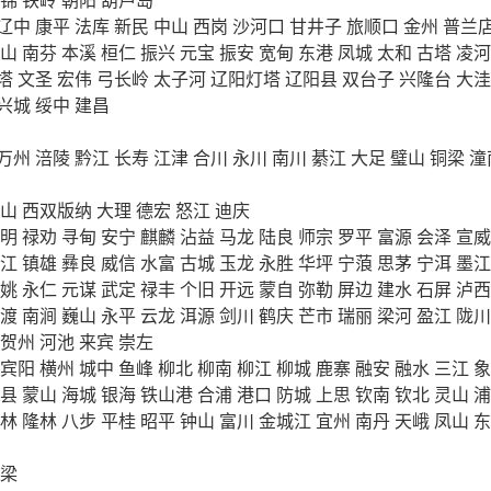
辽中
康平
法库
新民
中山
西岗
沙河口
甘井子
旅顺口
金州
普兰
山
南芬
本溪
桓仁
振兴
元宝
振安
宽甸
东港
凤城
太和
古塔
凌河
塔
文圣
宏伟
弓长岭
太子河
辽阳灯塔
辽阳县
双台子
兴隆台
大洼
兴城
绥中
建昌
万州
涪陵
黔江
长寿
江津
合川
永川
南川
綦江
大足
璧山
铜梁
潼
山
西双版纳
大理
德宏
怒江
迪庆
明
禄劝
寻甸
安宁
麒麟
沾益
马龙
陆良
师宗
罗平
富源
会泽
宣威
江
镇雄
彝良
威信
水富
古城
玉龙
永胜
华坪
宁蒗
思茅
宁洱
墨江
姚
永仁
元谋
武定
禄丰
个旧
开远
蒙自
弥勒
屏边
建水
石屏
泸西
渡
南涧
巍山
永平
云龙
洱源
剑川
鹤庆
芒市
瑞丽
梁河
盈江
陇川
贺州
河池
来宾
崇左
宾阳
横州
城中
鱼峰
柳北
柳南
柳江
柳城
鹿寨
融安
融水
三江
象
县
蒙山
海城
银海
铁山港
合浦
港口
防城
上思
钦南
钦北
灵山
浦
林
隆林
八步
平桂
昭平
钟山
富川
金城江
宜州
南丹
天峨
凤山
东
梁