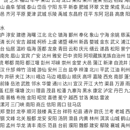
山
曲阜
邹城
泰山
岱岳
宁阳
东平
新泰
肥城
环翠
文登
荣成
乳山
邑
齐河
平原
夏津
武城
乐陵
禹城
东昌府
茌平
东阿
冠县
高唐
阳
水
庐
淳安
建德
海曙
江北
北仑
镇海
鄞州
奉化
象山
宁海
余姚
慈溪
清
长兴
安吉
越城
柯桥
上虞
诸暨
嵊州
新昌
婺城
金东
武义
浦江
台
仙居
温岭
临海
莲都
龙泉
青田
云和
庆元
缙云
遂昌
松阳
景宁
南充
眉山
宜宾
广安
达州
雅安
巴中
资阳
阿坝藏族羌族自治州
流
郫都
简阳
都江堰
彭州
邛崃
崇州
金堂
大邑
蒲江
新津
自流井
汉
什邡
绵竹
涪城
游仙
安州
三台
盐亭
梓潼
北川
平武
江油
利州
为
井研
夹江
沐川
峨边
马边
峨眉山
顺庆
高坪
嘉陵
西充
南部
蓬
前锋
岳池
武胜
邻水
华蓥
通川
达川
宣汉
开江
大竹
渠县
万源
雨
盖
红原
壤塘
汶川
理县
茂县
松潘
九寨沟
黑水
康定
泸定
丹巴
九
南
普格
布拖
金阳
昭觉
喜德
冕宁
越西
甘洛
美姑
雷波
漯河
三门峡
南阳
商丘
信阳
周口
驻马店
郑
登封
龙亭
顺河
鼓楼
禹王台
祥符
杞县
通许
尉氏
兰考
老城
西
钢
文峰
北关
殷都
龙安
安阳
汤阴
滑县
内黄
林州
淇滨
山城
鹤山
阳
孟州
华龙
清丰
南乐
范县
台前
濮阳
魏都
建安
鄢陵
襄城
禹州