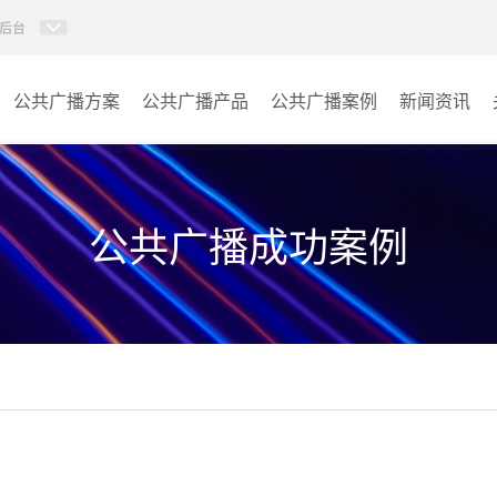
后台
公共广播方案
公共广播产品
公共广播案例
新闻资讯
AI智慧88广播系统
学校
AI校园防欺凌系统
医院
公共广播成功案例
校园应急广播
景区
PIS系统
商场
IP消防广播系统
车站
数传音频平台
小区
AI智慧听学系统
其它