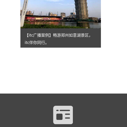
【itc广播案例】畅游郑州如意湖景区，
itc伴你同行。