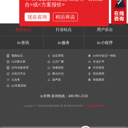
合>或<方案报价>
现在咨询
稍后再说
系统站点
行业站点
用户后台
itc资讯
itc服务
itc小程序
视频会议
会议系统
itcHUB会议一体机
LED显示屏
公共广播
专业扩声
信号传输管理
录播系统
中控系统
分布式平台
舞台灯光
亮化照明
云会务
扬声器
智能建筑
pis车载系统
itc官网
咨询热线：400-991-2218
Copyright © 广东保伦电子股份有限公司
粤ICP备16106620号
产品参数解释声明