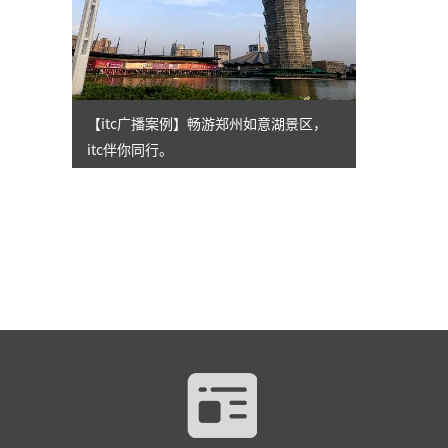
【itc广播案例】畅游郑州如意湖景区，
itc伴你同行。