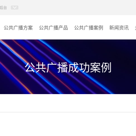
后台
公共广播方案
公共广播产品
公共广播案例
新闻资讯
AI智慧88广播系统
学校
AI校园防欺凌系统
医院
公共广播成功案例
校园应急广播
景区
PIS系统
商场
IP消防广播系统
车站
数传音频平台
小区
AI智慧听学系统
其它