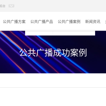
后台
公共广播方案
公共广播产品
公共广播案例
新闻资讯
AI智慧88广播系统
学校
公共广播成功案例
AI校园防欺凌系统
医院
校园应急广播
景区
PIS系统
商场
IP消防广播系统
车站
数传音频平台
小区