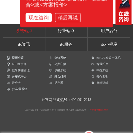
合>或<方案报价>
现在咨询
稍后再说
系统站点
行业站点
用户后台
itc资讯
itc服务
itc小程序
视频会议
会议系统
itcHUB会议一体机
LED显示屏
公共广播
专业扩声
信号传输管理
录播系统
中控系统
分布式平台
舞台灯光
亮化照明
云会务
扬声器
智能建筑
pis车载系统
itc官网
咨询热线：400-991-2218
Copyright © 广东保伦电子股份有限公司
粤ICP备16106620号
产品参数解释声明