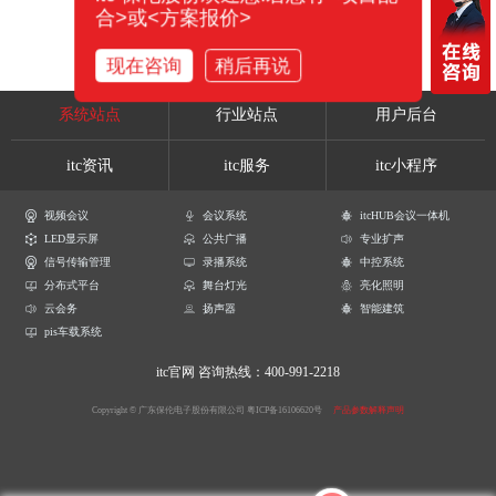
合>或<方案报价>
现在咨询
稍后再说
系统站点
行业站点
用户后台
itc资讯
itc服务
itc小程序
视频会议
会议系统
itcHUB会议一体机
LED显示屏
公共广播
专业扩声
信号传输管理
录播系统
中控系统
分布式平台
舞台灯光
亮化照明
云会务
扬声器
智能建筑
pis车载系统
itc官网
咨询热线：400-991-2218
Copyright © 广东保伦电子股份有限公司
粤ICP备16106620号
产品参数解释声明