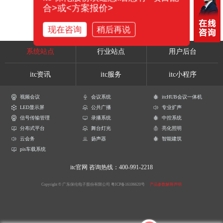
合>或<方案报价>
现在咨询
稍后再说
系统站点
行业站点
用户后台
itc资讯
itc服务
itc小程序
视频会议
会议系统
itcHUB会议一体机
LED显示屏
公共广播
专业扩声
信号传输管理
录播系统
中控系统
分布式平台
舞台灯光
亮化照明
云会务
扬声器
智能建筑
pis车载系统
itc官网
咨询热线：400-991-2218
Copyright © 广东保伦电子股份有限公司
粤ICP备16106620号
产品参数解释声明