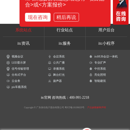
合>或<方案报价>
现在咨询
稍后再说
系统站点
行业站点
用户后台
itc资讯
itc服务
itc小程序
视频会议
会议系统
itcHUB会议一体机
LED显示屏
公共广播
专业扩声
信号传输管理
录播系统
中控系统
分布式平台
舞台灯光
亮化照明
云会务
扬声器
智能建筑
pis车载系统
itc官网
咨询热线：400-991-2218
Copyright © 广东保伦电子股份有限公司
粤ICP备16106620号
产品参数解释声明