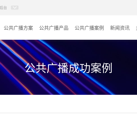
后台
公共广播方案
公共广播产品
公共广播案例
新闻资讯
AI智慧88广播系统
学校
AI校园防欺凌系统
医院
公共广播成功案例
校园应急广播
景区
PIS系统
商场
IP消防广播系统
车站
数传音频平台
小区
AI智慧听学系统
其它