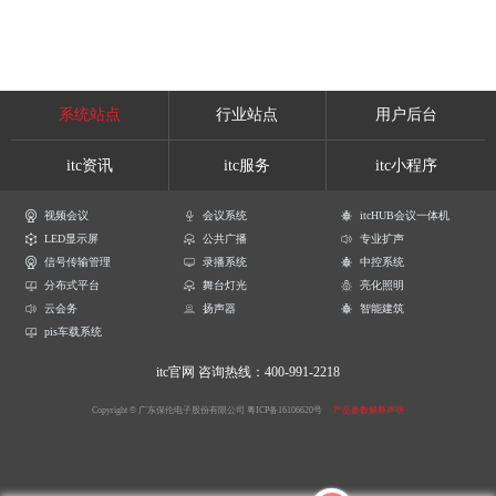
系统站点
行业站点
用户后台
itc资讯
itc服务
itc小程序
视频会议
会议系统
itcHUB会议一体机
LED显示屏
公共广播
专业扩声
信号传输管理
录播系统
中控系统
分布式平台
舞台灯光
亮化照明
云会务
扬声器
智能建筑
pis车载系统
itc官网
咨询热线：400-991-2218
Copyright © 广东保伦电子股份有限公司
粤ICP备16106620号
产品参数解释声明