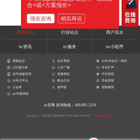
合>或<方案报价>
现在咨询
稍后再说
系统站点
行业站点
用户后台
itc资讯
itc服务
itc小程序
视频会议
会议系统
itcHUB会议一体机
LED显示屏
公共广播
专业扩声
信号传输管理
录播系统
中控系统
分布式平台
舞台灯光
亮化照明
云会务
扬声器
智能建筑
pis车载系统
itc官网
咨询热线：400-991-2218
Copyright © 广东保伦电子股份有限公司
粤ICP备16106620号
产品参数解释声明