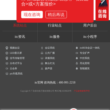
合>或<方案报价>
现在咨询
稍后再说
系统站点
行业站点
用户后台
itc资讯
itc服务
itc小程序
视频会议
会议系统
itcHUB会议一体机
LED显示屏
公共广播
专业扩声
信号传输管理
录播系统
中控系统
分布式平台
舞台灯光
亮化照明
云会务
扬声器
智能建筑
pis车载系统
itc官网
咨询热线：400-991-2218
Copyright © 广东保伦电子股份有限公司
粤ICP备16106620号
产品参数解释声明