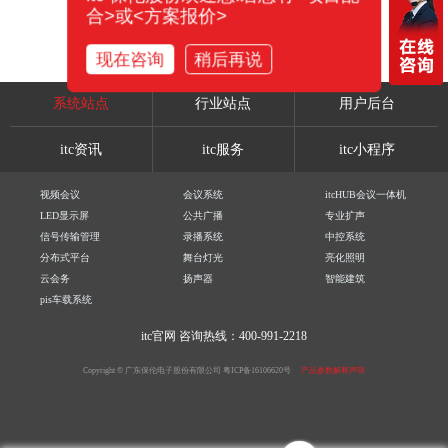
合>或<方案报价>
现在咨询
稍后再说
系统站点
行业站点
用户后台
itc资讯
itc服务
itc小程序
视频会议
会议系统
itcHUB会议一体机
LED显示屏
公共广播
专业扩声
信号传输管理
录播系统
中控系统
分布式平台
舞台灯光
亮化照明
云会务
扬声器
智能建筑
pis车载系统
itc官网
咨询热线：400-991-2218
Copyright © 广东保伦电子股份有限公司
粤ICP备16106620号
产品参数解释声明