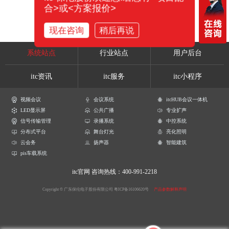
合>或<方案报价>
现在咨询
稍后再说
系统站点
行业站点
用户后台
itc资讯
itc服务
itc小程序
视频会议
会议系统
itcHUB会议一体机
LED显示屏
公共广播
专业扩声
信号传输管理
录播系统
中控系统
分布式平台
舞台灯光
亮化照明
云会务
扬声器
智能建筑
pis车载系统
itc官网
咨询热线：400-991-2218
Copyright © 广东保伦电子股份有限公司
粤ICP备16106620号
产品参数解释声明