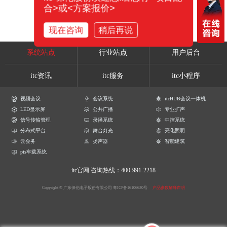
合>或<方案报价>
现在咨询
稍后再说
系统站点
行业站点
用户后台
itc资讯
itc服务
itc小程序
视频会议
会议系统
itcHUB会议一体机
LED显示屏
公共广播
专业扩声
信号传输管理
录播系统
中控系统
分布式平台
舞台灯光
亮化照明
云会务
扬声器
智能建筑
pis车载系统
itc官网
咨询热线：400-991-2218
Copyright © 广东保伦电子股份有限公司
粤ICP备16106620号
产品参数解释声明